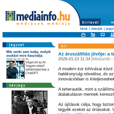
re
hírek
|
interjúk
|
jegyz
Már senki sem tudja, melyik
Az áruszállítás jövője: a
eszközt mire használja
2026-01-23 11:34
[Médiainfó -
2026-02-10 18:35
Véget ért az AI-
"ingyen ebéd":
A modern kor kihívásai közé 
reklámokat kap a
ChatGPT.
hatékonyság növelése, és ez
innovációiban is kiteljesedne
A teherautók, mint a szállítm
átalakuláson mennek kereszt
Az újítások célja, hogy bizt
tegyék ezeket az óriásokat. 