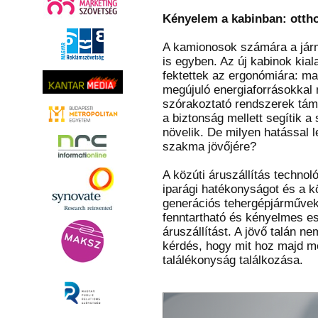
Kényelem a kabinban: otth
A kamionosok számára a jár
is egyben. Az új kabinok kia
fektettek az ergonómiára: m
megújuló energiaforrásokkal 
szórakoztató rendszerek tám
a biztonság mellett segítik a
növelik. De milyen hatással 
szakma jövőjére?
A közúti áruszállítás technol
iparági hatékonyságot és a k
generációs tehergépjárművek
fenntartható és kényelmes e
áruszállítást. A jövő talán n
kérdés, hogy mit hoz majd m
találékonyság találkozása.