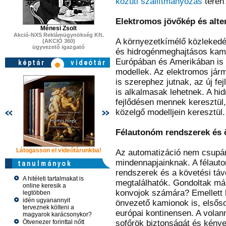
közúti szállítmányozás
terén
Elektromos jövőkép és alte
Ménesi Zsolt
Akció-NXS Reklámügynökség Kft.
A környezetkímélő közlekedé
(AKCIÓ 360)
ügyvezető igazgató
és hidrogénmeghajtásos kami
Európában és Amerikában is 
modellek. Az elektromos járm
is szerephez jutnak, az új f
is alkalmasak lehetnek. A h
fejlődésen mennek keresztül, 
közelgő modelljein keresztül.
Félautonóm rendszerek és 
Látogasson el videótárunkba!
Látogasson el videótárunkba!
Látogasson e
Az automatizáció nem csupán
mindennapjainknak. A félauto
rendszerek és a követési táv
A hitéleti tartalmakat is
megtalálhatók. Gondoltak már 
online keresik a
konvojok számára? Emellett h
legtöbben
idén ugyanannyit
önvezető kamionok is, elsős
terveznek költeni a
európai kontinensen. A volanm
magyarok karácsonykor?
Ötvenezer forinttal nőtt
sofőrök biztonságát és kényel