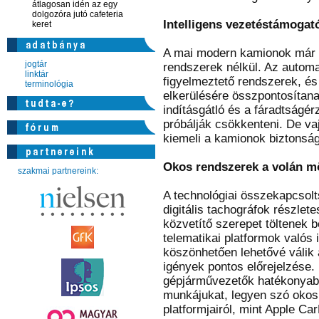
átlagosan idén az egy
dolgozóra jutó cafeteria
Intelligens vezetéstámogat
keret
A mai modern kamionok már 
jogtár
rendszerek nélkül. Az autom
linktár
figyelmeztető rendszerek, és
terminológia
elkerülésére összpontosítana
indításgátló és a fáradtságé
próbálják csökkenteni. De va
kiemeli a kamionok biztonságá
Okos rendszerek a volán m
szakmai partnereink:
A technológiai összekapcsolt
digitális tachográfok részlet
közvetítő szerepet töltenek b
telematikai platformok való
köszönhetően lehetővé válik 
igények pontos előrejelzése.
gépjárművezetők hatékonya
munkájukat, legyen szó okos
platformjairól, mint Apple Ca