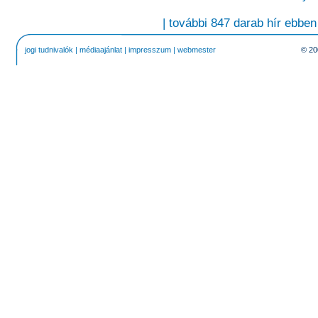
| további 847 darab hír ebben
jogi tudnivalók
|
médiaajánlat
|
impresszum
|
webmester
© 20