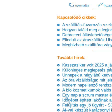
nyomtatás
hozzá
Kapcsolódó cikkek:
A szállítás-fuvarozás szek
Hogyan találd meg a legjobb
Debreceni álláslehetőségek 
Elindult az áruszállítók Ub
Megbízható szállítóra vágy
További hírek:
Kasszasiker volt 2025 a j
Különleges meglepetés pár
Ünnepek a négylábú kedve
Az óra vízállósága: mit je
Modern napellenző rendsze
A bio kozmetikumok valós é
Egy nap a scrum master él
Időgépet épített lakóinak 
Felújítás egy jó ügyért -
AI-val készült karácsonyi k