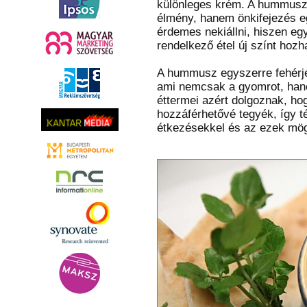
különleges krém. A hummusz 
élmény, hanem önkifejezés e
érdemes nekiállni, hiszen eg
rendelkező étel új színt hoz
A hummusz egyszerre fehérjéve
ami nemcsak a gyomrot, hane
éttermei azért dolgoznak, ho
hozzáférhetővé tegyék, így t
étkezésekkel és az ezek mögöt