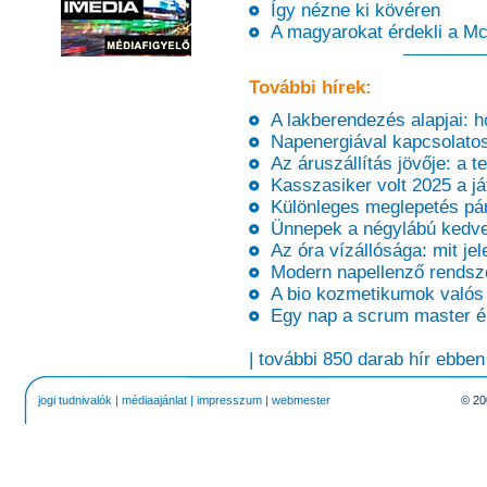
Így nézne ki kövéren
A magyarokat érdekli a McD
További hírek:
A lakberendezés alapjai: ho
Napenergiával kapcsolatos t
Az áruszállítás jövője: a t
Kasszasiker volt 2025 a j
Különleges meglepetés pár
Ünnepek a négylábú kedve
Az óra vízállósága: mit je
Modern napellenző rendsze
A bio kozmetikumok valós é
Egy nap a scrum master él
| további 850 darab hír ebben
jogi tudnivalók
|
médiaajánlat
|
impresszum
|
webmester
© 20