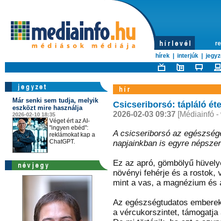
re
hírek
|
interjúk
|
jegyz
Már senki sem tudja, melyik
Csicseriborsó: tápláló ét
eszközt mire használja
2026-02-03 09:37
[Médiainfó -
2026-02-10 18:35
Véget ért az AI-
"ingyen ebéd":
A csicseriborsó az egészsége
reklámokat kap a
ChatGPT.
napjainkban is egyre népsze
Ez az apró, gömbölyű hüvely
növényi fehérje és a rostok,
mint a vas, a magnézium és a
Az egészségtudatos emberek k
a vércukorszintet, támogatja 