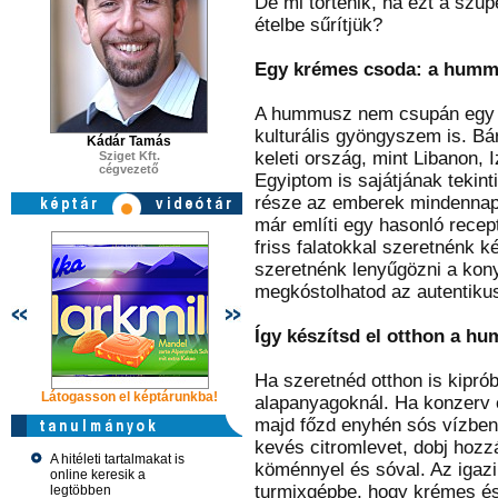
De mi történik, ha ezt a szupe
ételbe sűrítjük?
Egy krémes csoda: a hummu
A hummusz nem csupán egy 
kulturális gyöngyszem is. Bá
Kádár Tamás
keleti ország, mint Libanon,
Sziget Kft.
cégvezető
Egyiptom is sajátjának tekint
része az emberek mindennap
már említi egy hasonló rece
friss falatokkal szeretnénk 
szeretnénk lenyűgözni a kon
megkóstolhatod az autentikus
Így készítsd el otthon a h
Ha szeretnéd otthon is kipró
Látogasson el képtárunkba!
Látogasson el képtárunkba!
Látogasson 
alapanyagoknál. Ha konzerv c
majd főzd enyhén sós vízben 
kevés citromlevet, dobj hozz
A hitéleti tartalmakat is
köménnyel és sóval. Az igazi
online keresik a
turmixgépbe, hogy krémes és 
legtöbben