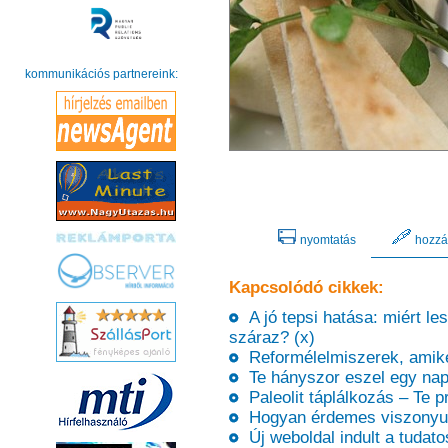
kommunikációs partnereink:
nyomtatás
hozzá
Kapcsolódó cikkek:
A jó tepsi hatása: miért le
száraz? (x)
Reformélelmiszerek, amiket
Te hányszor eszel egy nap
Paleolit táplálkozás – Te p
Hogyan érdemes viszonyuln
Új weboldal indult a tudato