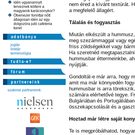
idén ugyanannyit
nem éred a kívánt textúrát. H
terveznek költeni a
a megfelelő állagért.
magyarok karácsonykor?
Ötvenezer forinttal nőtt
átlagosan idén az egy
Tálalás és fogyasztás
dolgozóra jutó cafeteria
keret
Miután elkészült a hummusz, t
meg szezámmaggal vagy egés
jogtár
friss zöldségekkel vagy bármi
linktár
Ha szeretnéd megtapasztalni a
terminológia
hummusbar éttermeinkbe, ahol
nyújtják.
Gondoltál-e már arra, hogy me
amit ma már könnyedén fogy
hummusbar is arra törekszik
szakmai partnereink:
számára elérhetővé tegye. Fr
Bulgáriában és Portugáliában
összekapcsolását és a gasztr
Hoztad már létre saját kon
Te is megpróbálhatod, hogyan