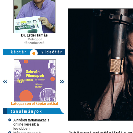
Dr. Erdei Tamás
Metropol
főszerkesztő
Látogasson el képtárunkba!
Látogasson el képtárunkba!
Látogasson 
A hitéleti tartalmakat is
online keresik a
legtöbben