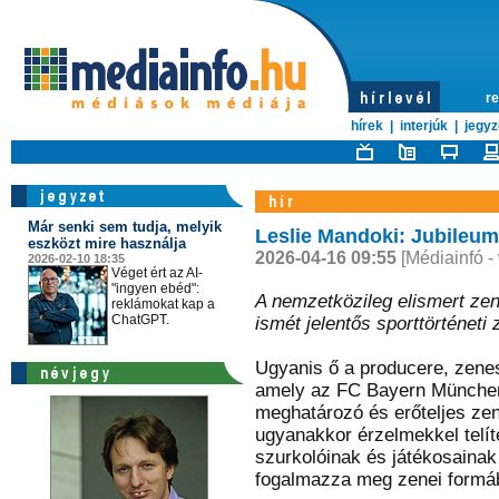
re
hírek
|
interjúk
|
jegyz
Már senki sem tudja, melyik
Leslie Mandoki: Jubileum
eszközt mire használja
2026-04-16 09:55
[Médiainfó -
2026-02-10 18:35
Véget ért az AI-
"ingyen ebéd":
A nemzetközileg elismert zen
reklámokat kap a
ChatGPT.
ismét jelentős sporttörténeti z
Ugyanis ő a producere, zenes
amely az FC Bayern München
meghatározó és erőteljes zen
ugyanakkor érzelmekkel telít
szurkolóinak és játékosainak 
fogalmazza meg zenei formá