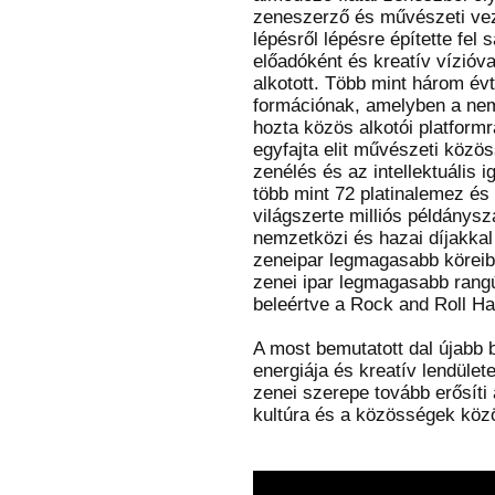
zeneszerző és művészeti veze
lépésről lépésre építette fel 
előadóként és kreatív vízióv
alkotott. Több mint három év
formációnak, amelyben a nem
hozta közös alkotói platformr
egyfajta elit művészeti közö
zenélés és az intellektuális
több mint 72 platinalemez és
világszerte milliós példánys
nemzetközi és hazai díjakkal 
zeneipar legmagasabb köreib
zenei ipar legmagasabb rangú
beleértve a Rock and Roll Ha
A most bemutatott dal újabb b
energiája és kreatív lendülete
zenei szerepe tovább erősíti 
kultúra és a közösségek közöt