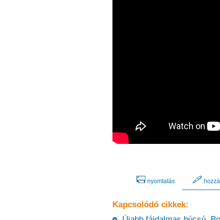
nyomtatás
hozzá
Kapcsolódó cikkek:
Újabb fájdalmas búcsú, Bonn