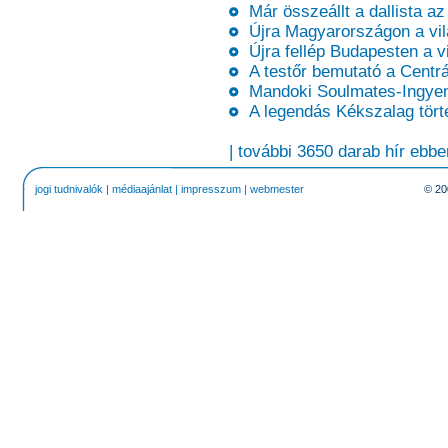
Már összeállt a dallista a
Újra Magyarországon a vil
Újra fellép Budapesten a v
A testőr bemutató a Centr
Mandoki Soulmates-Ingyene
A legendás Kékszalag tört
| további 3650 darab hír ebbe
jogi tudnivalók
|
médiaajánlat
|
impresszum
|
webmester
© 20