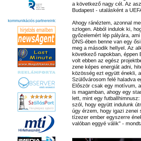
a következő nagy cél. Az aszta
Budapest - utalásként a UEF
kommunikációs partnereink:
Ahogy ránéztem, azonnal meg
szlogen. Abból indulok ki, 
győzelemért lép pályára, ami
DNS-ében benne van egy ősi 
meg a második hellyel. Az al
következő napokban, éppen B
volt ebben az egész projektb
zene képes energiát adni, hit
közösség ezt együtt énekli, ab
Szülővárosom felé haladva e
Először csak egy motívum, a
is magamban, ahogy egy stadi
lett, mint egy futballhimnusz
szól, hogy együtt indulunk út
úgy érzem, hogy igazi zenei
tízezer ember egyszerre éneke
valóban eggyé válik" - mondt