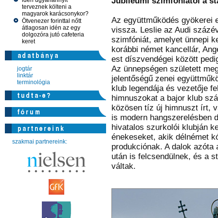
Jubileumi szimfóniától a s
idén ugyanannyit
terveznek költeni a
magyarok karácsonykor?
Az együttműködés gyökerei e
Ötvenezer forinttal nőtt
átlagosan idén az egy
vissza. Leslie az Audi száz
dolgozóra jutó cafeteria
szimfóniát, amelyet ünnepi k
keret
korábbi német kancellár, Angel
est díszvendégei között pedig
Az ünnepségen született meg 
jogtár
linktár
jelentőségű zenei együttműk
terminológia
klub legendája és vezetője fe
himnuszokat a bajor klub szá
közösen tíz új himnuszt írt,
is modern hangszerelésben do
hivatalos szurkolói klubján k
énekeseket, akik délnémet k
szakmai partnereink:
produkciónak. A dalok azóta a
után is felcsendülnek, és a 
váltak.