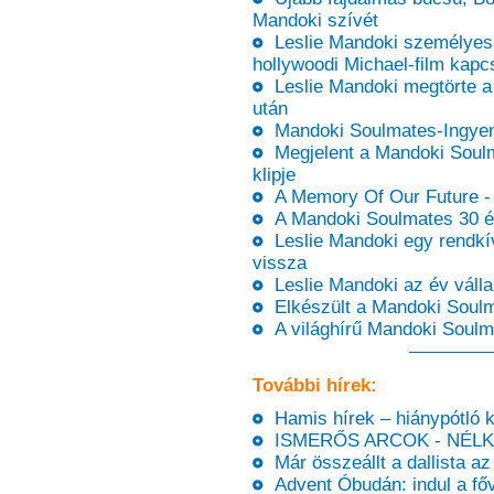
Mandoki szívét
Leslie Mandoki személyes e
hollywoodi Michael-film kapc
Leslie Mandoki megtörte a
után
Mandoki Soulmates-Ingyene
Megjelent a Mandoki Soulm
klipje
A Memory Of Our Future - 
A Mandoki Soulmates 30 é
Leslie Mandoki egy rendkív
vissza
Leslie Mandoki az év válla
Elkészült a Mandoki Soul
A világhírű Mandoki Soulm
További hírek:
Hamis hírek – hiánypótló k
ISMERŐS ARCOK - NÉLKÜ
Már összeállt a dallista a
Advent Óbudán: indul a fő