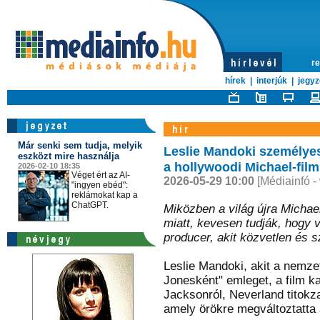
re
hírek
|
interjúk
|
jegyz
Már senki sem tudja, melyik
Leslie Mandoki személyes
eszközt mire használja
a hollywoodi Michael-fil
2026-02-10 18:35
Véget ért az AI-
2026-05-29 10:00
[Médiainfó -
"ingyen ebéd":
reklámokat kap a
ChatGPT.
Miközben a világ újra Michael
miatt, kevesen tudják, hogy
producer, akit közvetlen és 
Leslie Mandoki, akit a nemz
Jonesként" emleget, a film k
Jacksonról, Neverland titokzat
amely örökre megváltoztatta 