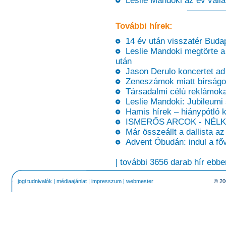
Leslie Mandoki az év válla
További hírek:
14 év után visszatér Buda
Leslie Mandoki megtörte a
után
Jason Derulo koncertet ad
Zeneszámok miatt bírságol
Társadalmi célú reklámokat
Leslie Mandoki: Jubileumi 
Hamis hírek – hiánypótló k
ISMERŐS ARCOK - NÉLKÜ
Már összeállt a dallista a
Advent Óbudán: indul a fő
| további 3656 darab hír ebbe
jogi tudnivalók
|
médiaajánlat
|
impresszum
|
webmester
© 20