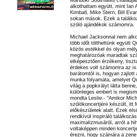
Mandoki Soulmates családjáb
alkothattam együtt, mint Ian
Kimball, Mike Stern, Bill Ev
sokan mások. Ezek a találkoz
szóló ajándékok számomra.
Michael Jacksonnal nem alkot
több időt tölthettünk együtt
közös estékkel és olyan mély
meghatározóak maradtak számo
elképesztően érzékeny, tiszta
érdekes volt számomra az is,
barátomtól is, hogyan zajlot
munka folyamata, amelyet Qui
világ a popkirályt látta benn
különleges embert is megisme
mondta Leslie.- "Amikor Mich
szólókoncertjére készült, it
előkészületek alatt. Ezek el
rendkívül inspiráló találkozás
maximalizmusáról, arról a hihe
voltaképpen minden koncertje
érezni, hogy számára a zene 