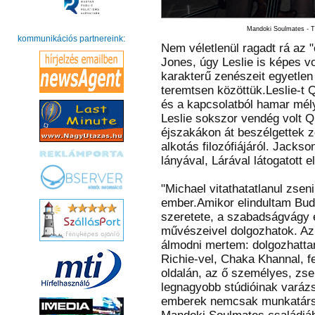
Mandoki Soulmates - T
kommunikációs partnereink:
Nem véletlenül ragadt rá az 
Jones, úgy Leslie is képes vo
karakterű zenészeit egyetlen 
teremtsen közöttük.Leslie-t
és a kapcsolatból hamar mély 
Leslie sokszor vendég volt Q
éjszakákon át beszélgettek z
alkotás filozófiájáról. Jacks
lányával, Lárával látogatott el
"Michael vitathatatlanul zseni
ember.Amikor elindultam Bud
szeretete, a szabadságvágy é
művészeivel dolgozhatok. Az 
álmodni mertem: dolgozhattam
Richie-vel, Chaka Khannal, f
oldalán, az ő személyes, zse
legnagyobb stúdióinak varázs
emberek nemcsak munkatársak