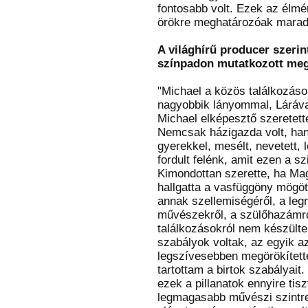
fontosabb volt. Ezek az élm
örökre meghatározóak marad
A világhírű producer szeri
színpadon mutatkozott me
"Michael a közös találkozás
nagyobbik lányommal, Lárával
Michael elképesztő szeretett
Nemcsak házigazda volt, hane
gyerekkel, mesélt, nevetett, 
fordult felénk, amit ezen a s
Kimondottan szerette, ha Ma
hallgatta a vasfüggöny mögöt
annak szellemiségéről, a leg
művészekről, a szülőhazámról
találkozásokról nem készült
szabályok voltak, az egyik az
legszívesebben megörökítette
tartottam a birtok szabályai
ezek a pillanatok ennyire tis
legmagasabb művészi szintre