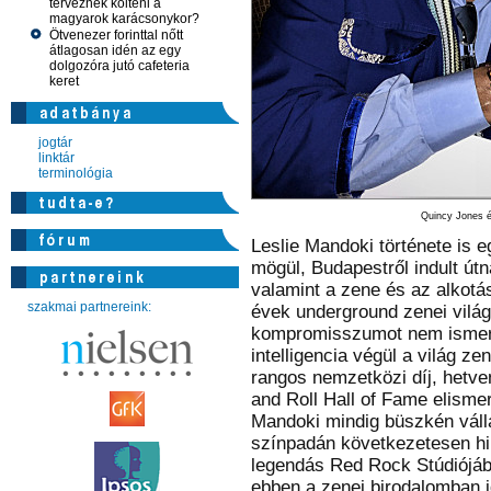
terveznek költeni a
magyarok karácsonykor?
Ötvenezer forinttal nőtt
átlagosan idén az egy
dolgozóra jutó cafeteria
keret
jogtár
linktár
terminológia
Quincy Jones é
Leslie Mandoki története is 
mögül, Budapestről indult út
valamint a zene és az alkotás
szakmai partnereink:
évek underground zenei világ
kompromisszumot nem ismer
intelligencia végül a világ ze
rangos nemzetközi díj, hetve
and Roll Hall of Fame elismer
Mandoki mindig büszkén váll
színpadán következetesen hir
legendás Red Rock Stúdiójáb
ebben a zenei birodalomban i