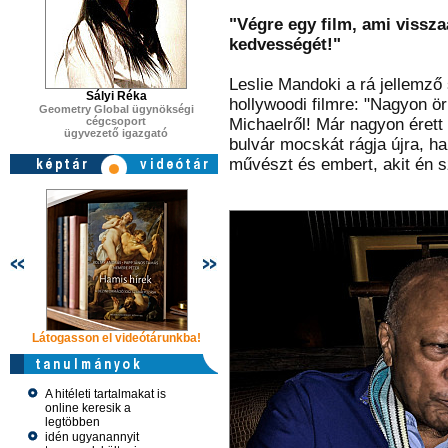
"Végre egy film, ami vissz
kedvességét!"
Leslie Mandoki a rá jellemző
Sályi Réka
hollywoodi filmre: "Nagyon ör
Geometry Global ügynökségi
cégcsoport
Michaelről! Már nagyon érett
ügyvezető igazgató
bulvár mocskát rágja újra, h
művészt és embert, akit én 
Látogasson el videótárunkba!
Látogasson el videótárunkba!
Látogasson e
A hitéleti tartalmakat is
online keresik a
legtöbben
idén ugyanannyit