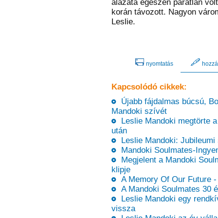
alázata egészen páratlan volt
korán távozott. Nagyon várom
Leslie.
nyomtatás
hozzá
Kapcsolódó cikkek:
Újabb fájdalmas búcsú, Bonn
Mandoki szívét
Leslie Mandoki megtörte a
után
Leslie Mandoki: Jubileumi 
Mandoki Soulmates-Ingyene
Megjelent a Mandoki Soulm
klipje
A Memory Of Our Future - 
A Mandoki Soulmates 30 é
Leslie Mandoki egy rendkív
vissza