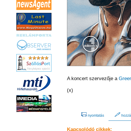
A koncert szervezője a
Green
(x)
nyomtatás
hozzá
Kapcsolódó cikkek: