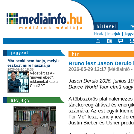
re
hírek
|
interjúk
|
jegyz
Már senki sem tudja, melyik
Bruno lesz Jason Derulo 
eszközt mire használja
2026-05-29 12:17
[Médiainfó -
2026-02-10 18:35
Véget ért az AI-
"ingyen ebéd":
Jason Derulo 2026. június 1
reklámokat kap a
ChatGPT.
Dance World Tour című nagys
A többszörös platinalemezes 
tánckoreográfiával és energ
számára. Az est egyik kiemelt
For Me" lesz, amelyhez Jerem
Justin Bieber és Usher produk