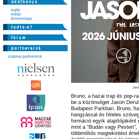
jogtár
linktár
terminológia
szakmai partnereink:
Jaso
Bruno, a hazai trap és pop-ra
be a közönséget Jason Deru
Budapest Parkban. Bruno, fiat
hangzással és hiteles szöveg
formáció egyik alapítójaként 
mint a "Budán vagy Pesten",
többmilliós megtekintést érte