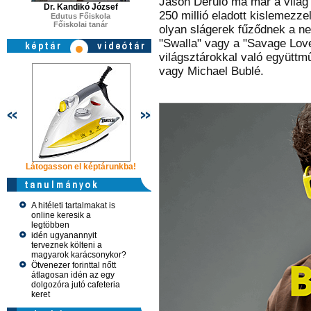
Jason Derulo ma már a világ 
Dr. Kandikó József
250 millió eladott kislemezze
Edutus Főiskola
Főiskolai tanár
olyan slágerek fűződnek a nev
"Swalla" vagy a "Savage Love
világsztárokkal való együttm
vagy Michael Bublé.
Látogasson el képtárunkba!
Látogasson el képtárunkba!
Látogasson 
A hitéleti tartalmakat is
online keresik a
legtöbben
idén ugyanannyit
terveznek költeni a
magyarok karácsonykor?
Ötvenezer forinttal nőtt
átlagosan idén az egy
dolgozóra jutó cafeteria
keret