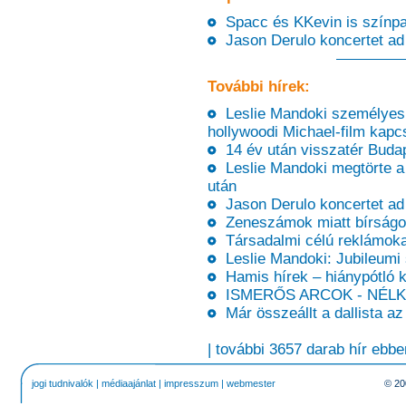
Spacc és KKevin is színpad
Jason Derulo koncertet ad
További hírek:
Leslie Mandoki személyes e
hollywoodi Michael-film kapc
14 év után visszatér Buda
Leslie Mandoki megtörte a
után
Jason Derulo koncertet ad
Zeneszámok miatt bírságol
Társadalmi célú reklámokat
Leslie Mandoki: Jubileumi 
Hamis hírek – hiánypótló k
ISMERŐS ARCOK - NÉLKÜ
Már összeállt a dallista a
| további 3657 darab hír ebbe
jogi tudnivalók
|
médiaajánlat
|
impresszum
|
webmester
© 20