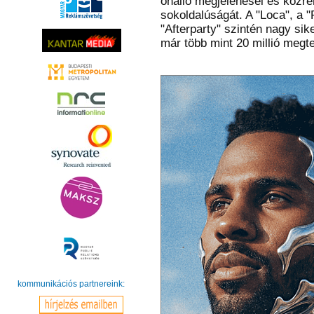
önálló megjelenései és közre
sokoldalúságát. A "Loca", a 
"Afterparty" szintén nagy sik
már több mint 20 millió megte
kommunikációs partnereink: