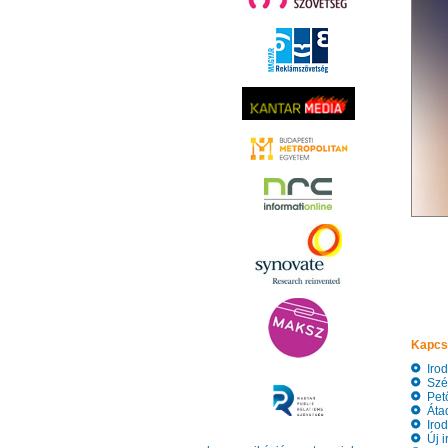
Kapcs
Iroda
Szép
Pető
Átad
Iroda
Új ir