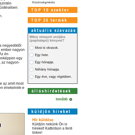
Közönségmérés
szintén
űsítésében.
n.
Mikor olvasott utoljára
(papíralapú) könyvet?
a negyediktől
Most is olvasok.
az ember nagyon
.Az én
Egy hete.
donképpen egy
, az nagyon-
Egy hónapja.
Néhány hónapja.
Egy éve, vagy régebben.
e az amit most
sen énekelnék-e
tovább
Hír küldése
Küldjön nekünk Ön is
híreket! Kattintson a fenti
linkre!