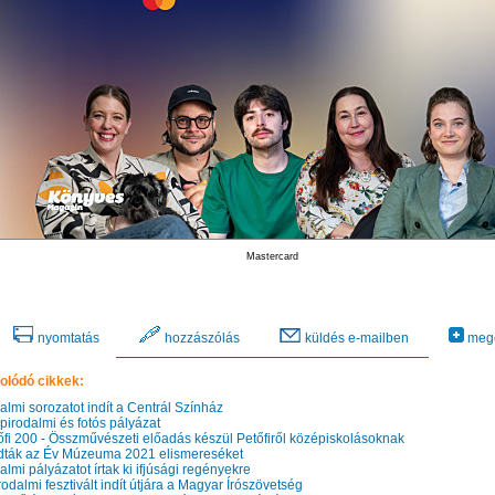
Mastercard
nyomtatás
hozzászólás
küldés e-mailben
mego
olódó cikkek:
lmi sorozatot indít a Centrál Színház
irodalmi és fotós pályázat
fi 200 - Összművészeti előadás készül Petőfiről középiskolásoknak
ták az Év Múzeuma 2021 elismereséket
lmi pályázatot írtak ki ifjúsági regényekre
odalmi fesztivált indít útjára a Magyar Írószövetség