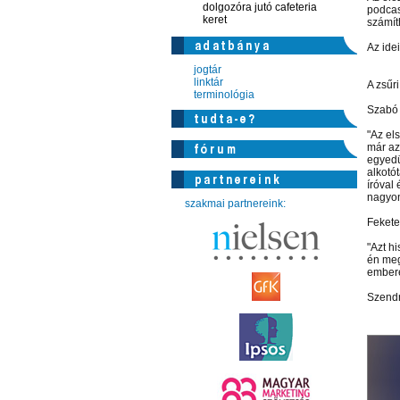
dolgozóra jutó cafeteria
podcas
keret
számít
Az ide
jogtár
linktár
A zsűr
terminológia
Szabó T
"Az el
már az
egyedül
alkotó
íróval
nagyon
szakmai partnereink:
Fekete
"Azt h
én meg
embere
Szendr