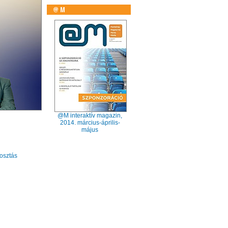
@M interaktív magazin,
2014. március-április-
május
sztás