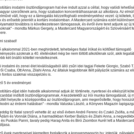
otótárs irodalmi ösztöndíjprogram hat éve indult azzal a céllal, hogy valódi lehetős
 magyar szerzőknek arra, hogy szabadon koncentrálhassanak az alkotásra. Az elmú
elművé vált, hogy ez a támogatás kézzelfogható eredményekhez vezet: új kötetek,
 és erősebb jelenlét a kortárs irodalomban. A Mastercard számára ezért különösen
folyamatot továbbra is következetesen támogassuk, és évről évre teret adjunk az új 
soknak" - mondta Márkus Gergely, a Mastercard Magyarországért és Szlovéniáért fe
ere.
ni szabad!
ő alkalommal 2021-ben meghirdetett, tehetséges fiatal írókat és költőket támogató
ényezés azoknak a 40. életévüket még be nem töltött alkotóknak szól, akik legalá
ebb két önálló kötettel rendelkeznek.
 irodalmi és zenei élet kiválóságaiból álló zsűri idei tagjai Fekete Giorgio, Szabó T
ői Csaba, Ott Anna, Zilahi Anna. Az általuk legjobbnak ítélt pályázók számára az el
 fontos szakmai visszajelzés is.
ző 5 év eredményei
 el videótárunkba!
Látogasson el videótárunkba!
Látogasson el videótárunkba!
otótárs-díjat idén hatodik alkalommal adjuk át: története, nyertesei és elkészült kötet
carddal indított ösztöndíjprogramnak. A kezdetektől az írói munka támogatását, új 
ültét helyezte a középpontba az ösztöndíjprogram, ami megerősítette, hogy hossz
kodni az érdemi hatásban" - mondta Valuska László, a Könyves Magazin lapigazga
t eddig tíz fiatal szerző vehette át: az első évben André Ferenc és Czakó Zsófia, a 
Ádám és Vonnák Diána, a harmadikban Kerber Balázs és Zilahi Anna, a negyedik
 és Puskás Panni, tavaly pedig Harag Anita és Biró Zsombor Aurél lett a Mastercard 
díjasa.
ző évek nyerteseivel kiemelten foglalkozik a konyvesmagazin.hu: interjúk, pályakép