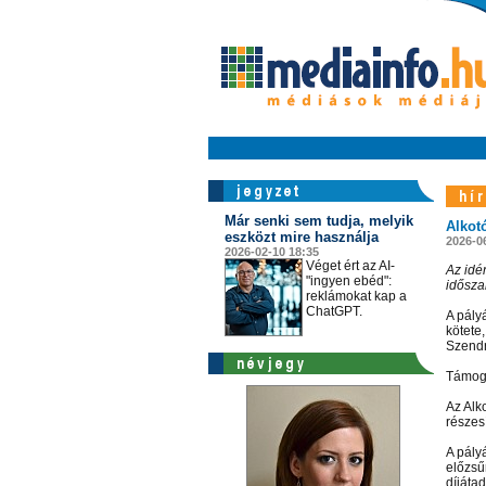
Már senki sem tudja, melyik
Alkot
eszközt mire használja
2026-0
2026-02-10 18:35
Véget ért az AI-
Az idé
"ingyen ebéd":
idősza
reklámokat kap a
ChatGPT.
A pály
kötete,
Szendr
Támoga
Az Alko
részes
A pály
előzsűr
díjátad