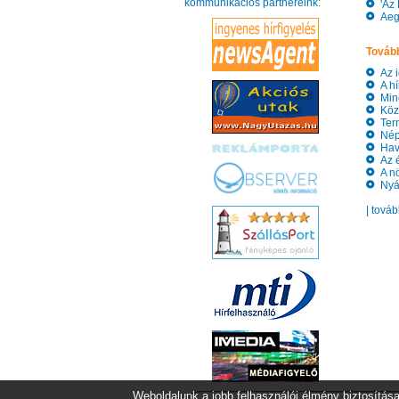
kommunikációs partnereink:
'Az 
Aegon
Tovább
Az id
A hím
Minő
Közé
Term
Népsz
Havo
Az é
A növ
Nyári
| tová
Weboldalunk a jobb felhasználói élmény biztosítása