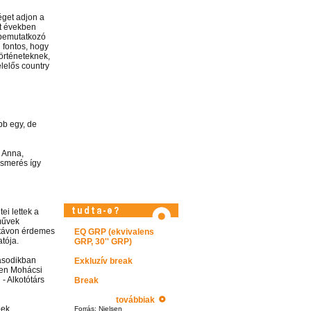
éget adjon a
lt években
 bemutatkozó
 fontos, hogy
történeteknek,
lelős country
bb egy, de
. Anna,
ismerés így
Látogasson el videótárunkba!
ei lettek a
művek
útávon érdemes
EQ GRP (ekvivalens
tója.
GRP, 30'' GRP)
másodikban
Exkluzív break
ben Mohácsi
- Alkotótárs
Break
továbbiak
ek,
Forrás: Nielsen