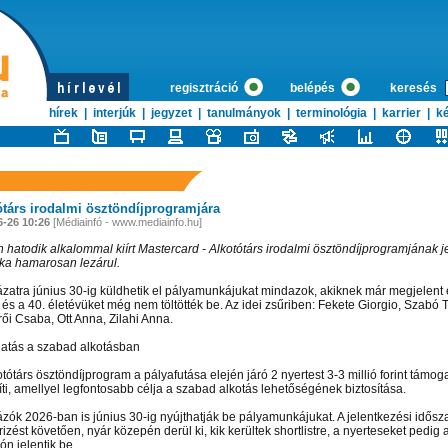
regisztráció
belépés
keresés
hírek
|
interjúk
|
jegyzet
|
tanulmányok
|
terminológia
|
karrier
|
ké
ótárs irodalmi ösztöndíjprogramjára
6-26 10:26
[Médiainfó - www.mediainfo.hu]
n hatodik alkalommal kiírt Mastercard - Alkotótárs irodalmi ösztöndíjprogramjának j
ka hamarosan lezárul.
ázatra június 30-ig küldhetik el pályamunkájukat mindazok, akiknek már megjelent 
 és a 40. életévüket még nem töltötték be. Az idei zsűriben: Fekete Giorgio, Szabó T
ői Csaba, Ott Anna, Zilahi Anna.
tás a szabad alkotásban
tótárs ösztöndíjprogram a pályafutása elején járó 2 nyertest 3-3 millió forint támo
íti, amellyel legfontosabb célja a szabad alkotás lehetőségének biztosítása.
ázók 2026-ban is június 30-ig nyújthatják be pályamunkájukat. A jelentkezési idősz
izést követően, nyár közepén derül ki, kik kerültek shortlistre, a nyerteseket pedig
ón jelentik be.