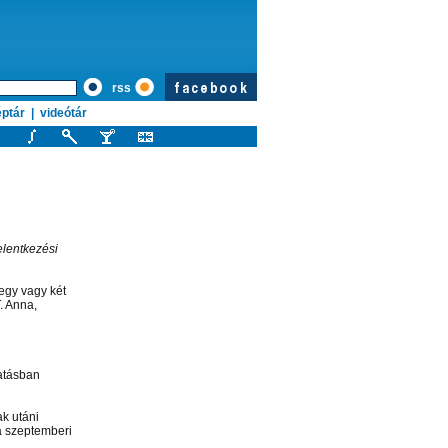
rss
ptár
|
videótár
elentkezési
egy vagy két
. Anna,
gatásban
ak utáni
 a szeptemberi