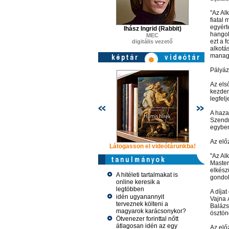
"Az Alk
fiatal
egyért
Ihász Ingrid (Rabbit)
hangok
MEC
ezt a 
digitális vezető
alkotá
manag
Pályáz
Az els
kezdem
legfelj
A hazai
Szendr
egyben
Az elő
Látogasson el videótárunkba!
Látogasson
"Az Alk
Master
elkész
A hitéleti tartalmakat is
gondol
online keresik a
legtöbben
A díja
idén ugyanannyit
Vajna 
terveznek költeni a
Balázs
magyarok karácsonykor?
ösztön
Ötvenezer forinttal nőtt
átlagosan idén az egy
Az elő