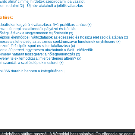
Erdő álma' címmel hirdettek szépirodalmi pályázatot
 Irodalmi Díj - Új név, átalakult a jelöltkiválasztás
i hírek:
eális karikagyűrű kiválasztása: 5+1 praktikus tanács (x)
zett ünnepi asztalkendők pályázat és kiállítás
ségi játékok a kisgyermekek fejlődéséért (x)
pkori életmódbeli változtatások az egészség és hosszú élet szolgálatában (x)
észetes lehetőség az autizmus spektrumzavar tüneteinek enyhítésére (x)
erű férfi cipők: sport és stílus találkozása (x)
nta 30 percet ingyenesen utazhatnak a Wolt+ előfizetők
lmény határait feszegetve: a hőlégballonozás (x)
ényi tejek térhódítása: miért érdemes áttérni? (x)
 szandál: a szellős léptek mesterei (x)
bbi 866 darab hír ebben a kategóriában |
 érdekében sütiket használ. A Weboldal használatával Ön elfogadja az adat é