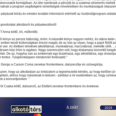
tsorozatok formájában. Az idei nyertesek a pénzdíj és a szakmai elismerés mellett 
hatnak a program segítségére ismertségük növelésében és munkásságuk népszer
i pályázati kiírás és minden további információ elérhető az ösztöndíjprogram oldalá
i gondolatai alkotásról és pályakezdésről
 Anna költő, író, műfordító.
ső könyv az persze bátorság, öröm. A második könyv nagyon nehéz, és utána talán 
 ember kezdi biztonságban érezni magát, de az írás az olyan, hogy a papír fölött 
 van. Az életben lehetnek alkotótársai, munkatársai, harcostársai, mellette ülők. ..
társam házi íróm is egyben. Nagy szerencsém volt, hogy kiskamasz koromtól tulaj
 élek. De az, hogyha van az embernek egy bizalmasa, egy alkotótársa, egy olvasója
 fontos. Tulajdonképpen mindennél fontosabb."
 Giorgo a Carson Coma zenekar frontembere, dalszerzője és szövegírója.
iszem, hogy az alkotásban az önbizalom a legnehezebb kérdés, az hogy kellően jó-
írtam, ahhoz hogy másoknak is tetszen - például a mi esetünkben az, hogy szíve
k a koncertjeinken. "
ői Csaba költő, dalszerző, az Elefánt zenekar frontembere és énekese.