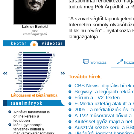
tartalommal rendelkező magazi
tudtuk meg Péli Árpádtól, a R
"A szövetségtől lapunk jelent
Interneten komoly olvasóbázis
Lakner Bertold
blikk.hu révén" - nyilatkozta
neo
kreatívigazgató
lapigazgatója.
nyomtatás
hozzá
További hírek:
CBS News: digitális hírek 
Segway: a legújabb reklá
Látogasson el képtárunkba!
Látogasson el képtárunkba!
Látogasson 
Fórum a TV2 Texten
E-Media üzletág alakult a R
2005 - a médiafúziók és -f
A hitéleti tartalmakat is
A TV2 műsoraival bővül a T
online keresik a
legtöbben
Kiütéssel győz majd a net a
idén ugyanannyit
Ausztrál kézbe kerül a BB
terveznek költeni a
Újságírói jogokat kapnának
magyarok karácsonykor?