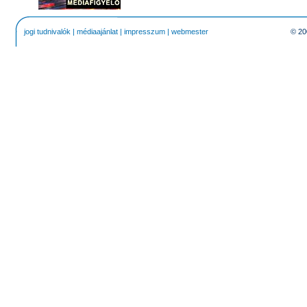
jogi tudnivalók
|
médiaajánlat
|
impresszum
|
webmester
© 20