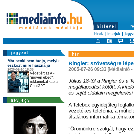
re
hírek
|
interjúk
|
jegyz
Már senki sem tudja, melyik
Ringier: szövetségre lépe
eszközt mire használja
2005-07-26 09:33
[Médiainfó -
2026-02-10 18:35
Véget ért az AI-
"ingyen ebéd":
Július 18-tól a Ringier és a
reklámokat kap a
ChatGPT.
megállapodást kötött. A kiadó 
és saját oldalain megjelenési
A Telebox egyidejűleg foglalk
vezetékes telefónia, a műhol
általános informatika témakör
"Örömünkre szolgál, hogy ezz