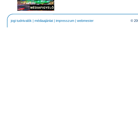
jogi tudnivalók
|
médiaajánlat
|
impresszum
|
webmester
© 20