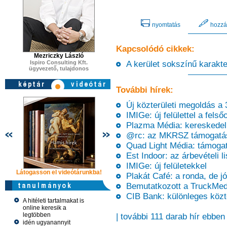
nyomtatás
hozzá
Kapcsolódó cikkek:
Mezriczky László
Ispiro Consulting Kft.
A kerület sokszínű karakter
ügyvezető, tulajdonos
További hírek:
Új közterületi megoldás a 
IMIGe: új felülettel a felső
Plazma Média: kereskedelmi
@rc: az MKRSZ támogatá
Quad Light Média: támoga
Est Indoor: az árbevételi li
IMIGe: új felületekkel
Látogasson el videótárunkba!
Látogasson el videótárunkba!
Látogasson e
Plakát Café: a ronda, de jó
Bemutatkozott a TruckMed
CIB Bank: különleges közte
A hitéleti tartalmakat is
online keresik a
legtöbben
| további 111 darab hír ebben
idén ugyanannyit