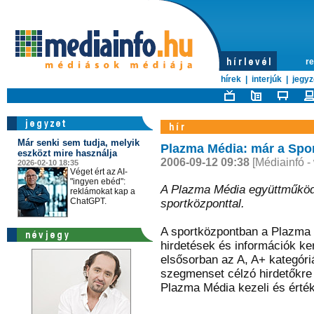
re
hírek
|
interjúk
|
jegyz
Már senki sem tudja, melyik
Plazma Média: már a Spo
eszközt mire használja
2006-09-12 09:38
[Médiainfó -
2026-02-10 18:35
Véget ért az AI-
"ingyen ebéd":
A Plazma Média együttműködé
reklámokat kap a
ChatGPT.
sportközponttal.
A sportközpontban a Plazma 
hirdetések és információk ke
elsősorban az A, A+ kategóri
szegmenset célzó hirdetőkre
Plazma Média kezeli és érték