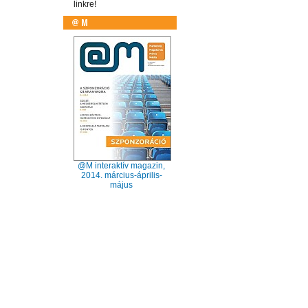
linkre!
@M interaktív magazin,
2014. március-április-
május