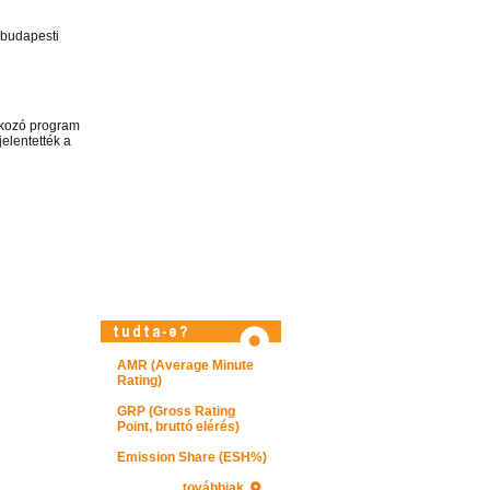
 budapesti
okozó program
elentették a
AMR (Average Minute
Rating)
Látogasson el képtárunkba!
GRP (Gross Rating
Point, bruttó elérés)
Emission Share (ESH%)
továbbiak