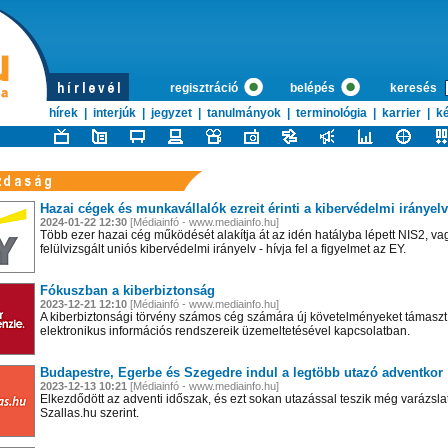
regisztráció
belépés
keresés
hírek
|
interjúk
|
jegyzet
|
tanulmányok
|
terminológia
|
karrier
|
ké
Hazai cégek és munkavállalók ezreit érinti a kibervédelmi irányelv
2024-01-22 12:30
[Médiainfó - www.mediainfo.hu]
Több ezer hazai cég működését alakítja át az idén hatályba lépett NIS2, va
felülvizsgált uniós kibervédelmi irányelv - hívja fel a figyelmet az EY.
Fókuszban a kiberbiztonság
2023-12-21 12:10
[Médiainfó - www.mediainfo.hu]
A kiberbiztonsági törvény számos cég számára új követelményeket támaszt
elektronikus információs rendszereik üzemeltetésével kapcsolatban.
Budapestre, Egerbe és Szegedre indul a legtöbb utazó adventkor
2023-12-13 10:21
[Médiainfó - www.mediainfo.hu]
Elkezdődött az adventi időszak, és ezt sokan utazással teszik még varázsl
Szallas.hu szerint.