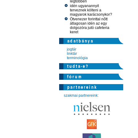
legtöbben
idén ugyanannyit
terveznek költeni a
magyarok karácsonykor?
Ötvenezer forinttal nőtt
átlagosan idén az egy
dolgozóra jutó cafeteria
keret
jogtár
linktár
terminológia
szakmai partnereink: