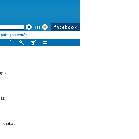
rss
ptár
|
videótár
gyis a
 az
atosabbá a