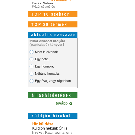
Forrás: Nielsen
Közönségmérés
Mikor olvasott utoljára
(papíralapú) könyvet?
Most is olvasok.
Egy hete.
Egy hónapja.
Néhány hónapja.
Egy éve, vagy régebben.
tovább
Hír küldése
Küldjön nekünk Ön is
híreket! Kattintson a fenti