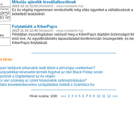
Mikulás ajándék kisvállalkozóknak
2023-12-12 11:03
[Médiainfó - www.mediainfo.hu]
Ez év végéig ingyenesen rendezhetik még vitás ügyeiket a vállalkozások a
békéltető testületnél.
Folytatódik a KiberPajzs
2023-11-24 12:45
[Médiainfó - www.mediainfo.hu]
Példátlan összefogásban valósult meg a KiberPajzs digitális biztonságot f
első éve. Az együttműködés tapasztalatait konferencián összegezték, és bej
KiberPajzs folytatását.
i hírek:
n találjunk pillanatok alatt állást a pénzügyi szektorban?
százalékkal kevesebb termék fogyhat az idei Black Friday során
zűnik a Digitalstand az év végén
r van szükség az üzleti folyamatok optimalizálására?
ális követeléskezelési szolgáltatást indított a Számlázz.hu
Hírek száma: 1190
<<<
2
3
4
5
6
7
8
9
10
11
12
>>>
n el képtárunkba!
Látogasson el képtárunkba!
Látogasson el képtárunkba!