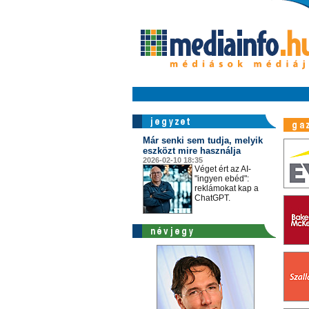
Már senki sem tudja, melyik
eszközt mire használja
2026-02-10 18:35
Véget ért az AI-
"ingyen ebéd":
reklámokat kap a
ChatGPT.