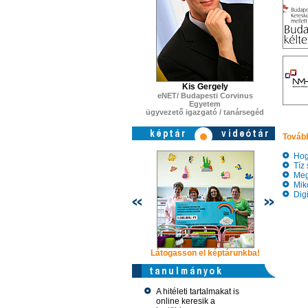
Kis Gergely
eNET/ Budapesti Corvinus
Egyetem
ügyvezető igazgató / tanársegéd
Tovább
Hogya
Tíz 
Megs
Miko
Digit
Látogasson el képtárunkba!
Látogasso
A hitéleti tartalmakat is
online keresik a