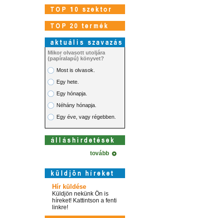
Mikor olvasott utoljára
(papíralapú) könyvet?
Most is olvasok.
Egy hete.
Egy hónapja.
Néhány hónapja.
Egy éve, vagy régebben.
tovább
Hír küldése
Küldjön nekünk Ön is
híreket! Kattintson a fenti
linkre!