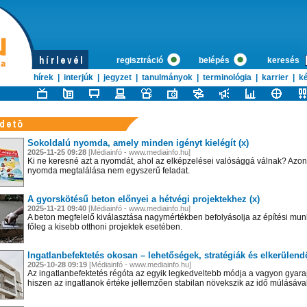
regisztráció
belépés
keresés
hírek
|
interjúk
|
jegyzet
|
tanulmányok
|
terminológia
|
karrier
|
ké
Sokoldalú nyomda, amely minden igényt kielégít (x)
2025-11-25 09:28
[Médiainfó - www.mediainfo.hu]
Ki ne keresné azt a nyomdát, ahol az elképzelései valósággá válnak? Azon
nyomda megtalálása nem egyszerű feladat.
A gyorskötésű beton előnyei a hétvégi projektekhez (x)
2025-11-21 09:40
[Médiainfó - www.mediainfo.hu]
A beton megfelelő kiválasztása nagymértékben befolyásolja az építési munk
főleg a kisebb otthoni projektek esetében.
Ingatlanbefektetés okosan – lehetőségek, stratégiák és elkerülend
2025-10-28 09:19
[Médiainfó - www.mediainfo.hu]
Az ingatlanbefektetés régóta az egyik legkedveltebb módja a vagyon gyara
hiszen az ingatlanok értéke jellemzően stabilan növekszik az idő múlásával