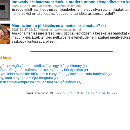
Innovatív szobatermosztátok: a modern otthon elengedhetetlen kel
2025-10-27 11:08
[Médiainfó - www.mediainfo.hu]
Eszébe jutott már, hogy milyen komfortos lenne egy olyan otthont kialakítani
hőmérséklet mindig ideális, függetlenül az időjárás szeszélyeitől?
Miért számít a jó késélezés a hentes szakmában? (x)
2025-10-27 09:31
[Médiainfó - www.mediainfo.hu]
Amikor a hentes mesterség kerül szóba, legtöbben a késeket és bárdokat k
magunk elé. Ezek tényleg nélkülözhetetlenek, de nem szabad megfeledkez
eszközök fontosságáról sem.
i hírek:
 és pezsgő váratlan találkozása: egy újfajta élmény (x)
épen öregedés művészete: az érzékeny bőr ápolása (x)
an lehet színekbe öltöztetni a konyhád egy kávékapszula-tartóval? (x)
ly, ahol a nyugalom újra megtalál (x)
rn csavarkompresszorok az ipar szolgálatában (x)
Hírek száma: 2013
<<<
5
6
7
8
9
10
11
12
13
14
15
>>>
n el képtárunkba!
Látogasson el képtárunkba!
Látogasson el képtárunkba!