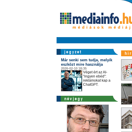
Már senki sem tudja, melyik
eszközt mire használja
2026-02-10 18:35
Véget ért az AI-
"ingyen ebéd":
reklámokat kap a
ChatGPT.