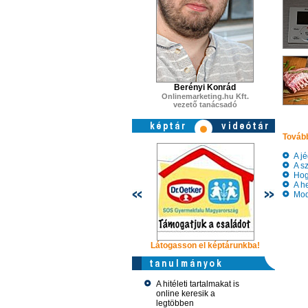
Berényi Konrád
Onlinemarketing.hu Kft.
vezető tanácsadó
Tovább
A jég
A sz
Hogy
A he
Mode
Látogasson el képtárunkba!
Látogasso
A hitéleti tartalmakat is
online keresik a
legtöbben