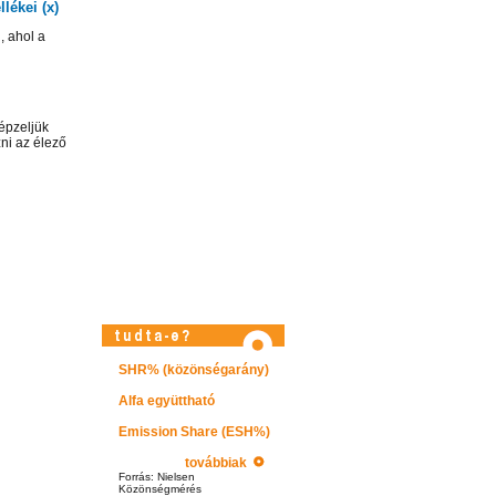
lékei (x)
, ahol a
épzeljük
ni az élező
SHR% (közönségarány)
Látogasson el képtárunkba!
Alfa együttható
Emission Share (ESH%)
továbbiak
Forrás: Nielsen
Közönségmérés