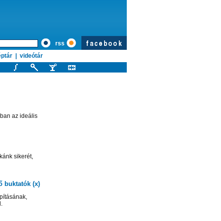
rss
ptár
|
videótár
ban az ideális
ánk sikerét,
ő buktatók (x)
pításának,
.