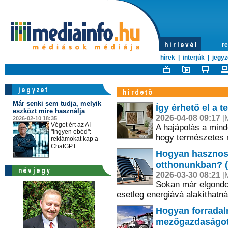
re
hírek
|
interjúk
|
jegyz
Már senki sem tudja, melyik
Így érhető el a t
eszközt mire használja
2026-04-08 09:17
[M
2026-02-10 18:35
Véget ért az AI-
A hajápolás a mind
"ingyen ebéd":
hogy természetes 
reklámokat kap a
ChatGPT.
Hogyan hasznosí
otthonunkban? (
2026-03-30 08:21
[M
Sokan már elgondol
esetleg energiává alakíthatná
Hogyan forradal
mezőgazdaságot