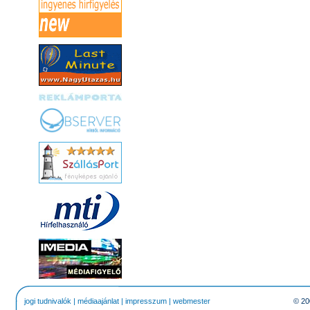
jogi tudnivalók
|
médiaajánlat
|
impresszum
|
webmester
© 20