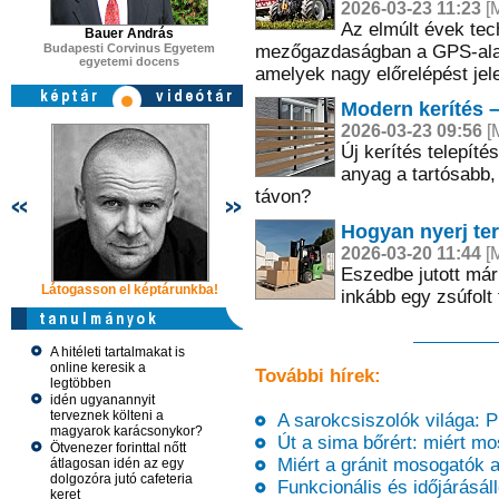
2026-03-23 11:23
[M
Az elmúlt évek tech
Bauer András
Budapesti Corvinus Egyetem
mezőgazdaságban a GPS-alap
egyetemi docens
amelyek nagy előrelépést jel
Modern kerítés –
2026-03-23 09:56
[M
Új kerítés telepíté
anyag a tartósabb
távon?
Hogyan nyerj ter
2026-03-20 11:44
[M
Eszedbe jutott már
Látogasson el képtárunkba!
Látogasson el képtárunkba!
Látogasson 
inkább egy zsúfolt 
A hitéleti tartalmakat is
online keresik a
További hírek:
legtöbben
idén ugyanannyit
terveznek költeni a
A sarokcsiszolók világa: P
magyarok karácsonykor?
Út a sima bőrért: miért mos
Ötvenezer forinttal nőtt
Miért a gránit mosogatók a 
átlagosan idén az egy
dolgozóra jutó cafeteria
Funkcionális és időjárásáll
keret