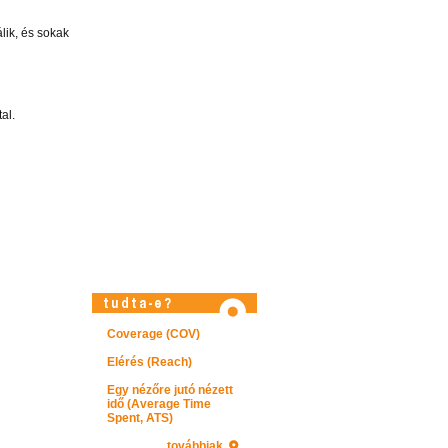
lik, és sokak
al.
Látogasson el videótárunkba!
Coverage (COV)
Elérés (Reach)
Egy nézőre jutó nézett
idő (Average Time
Spent, ATS)
továbbiak