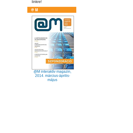
linkre!
@M interaktív magazin,
2014. március-április-
május