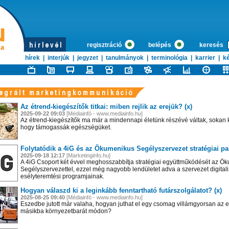
regisztráció
belépés
keresés
hírek
|
interjúk
|
jegyzet
|
tanulmányok
|
terminológia
|
karrier
|
ké
Az étrend-kiegészítők titkai: miben rejlik az erejük? (x)
2025-09-22 09:03
[Médiainfó - www.mediainfo.hu]
Az étrend-kiegészítők ma már a mindennapi életünk részévé váltak, sokan k
hogy támogassák egészségüket.
Folytatódik a 4iG és az Ökumenikus Segélyszervezet stratégiai pa
2025-09-18 12:17
[Marketinginfo.hu]
A 4iG Csoport két évvel meghosszabbítja stratégiai együttműködését az Ö
Segélyszervezettel, ezzel még nagyobb lendületet adva a szervezet digital
esélyteremtési programjainak.
Hogyan válaszd ki a leginkább fenntartható futárszolgálatot? (x)
2025-08-25 09:40
[Médiainfó - www.mediainfo.hu]
Eszedbe jutott már valaha, hogyan juthat el egy csomag villámgyorsan az e
másikba környezetbarát módon?