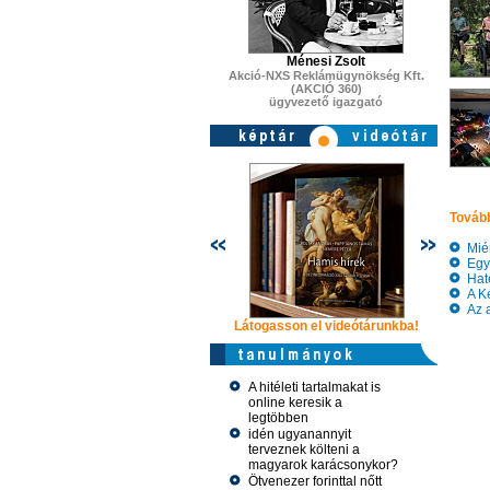
Ménesi Zsolt
Akció-NXS Reklámügynökség Kft.
(AKCIÓ 360)
ügyvezető igazgató
Tovább
Miér
Egye
Haté
A Ké
Az a
Látogasson el videótárunkba!
Látogasson
A hitéleti tartalmakat is
online keresik a
legtöbben
idén ugyanannyit
terveznek költeni a
magyarok karácsonykor?
Ötvenezer forinttal nőtt