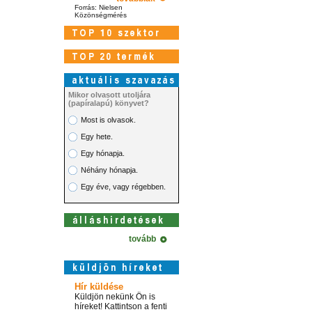
Forrás: Nielsen
Közönségmérés
Mikor olvasott utoljára
(papíralapú) könyvet?
Most is olvasok.
Egy hete.
Egy hónapja.
Néhány hónapja.
Egy éve, vagy régebben.
tovább
Hír küldése
Küldjön nekünk Ön is
híreket! Kattintson a fenti