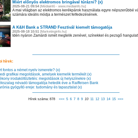
Miért előnyös elektromos bringával túrázni? (x)
2025-08-21 09:54
[Médiainfó - www.mediainfo.hu]
A mai világban az elektromos kerékpárok használata egyre népszerűbbé vá
számára ideális módja a természet felfedezésének.
A K&H Bank a STRAND Fesztivál kiemelt támogatója
2025-08-18 10:51
[Marketinginfo.hu]
Idén nyáron Zamárdi ismét megtelik zenével, színekkel és pezsgő hangulatt
i hírek:
t fontos a német nyelv ismerete? (x)
di grafikai megoldások, amelyek kiemelik termékét (x)
kony irodaköltöztetés: megoldások új helyszínekre (x)
kszalag névadó támogatója hetedik éve a Raiffeisen Bank
rónia gyógyító ereje: tudomány és tapasztalat (x)
 el videótárunkba!
Látogasson el videótárunkba!
Látogasson el videótárunkba!
Hírek száma: 878
<<<
5
6
7
8
9
10
11
12
13
14
15
>>>