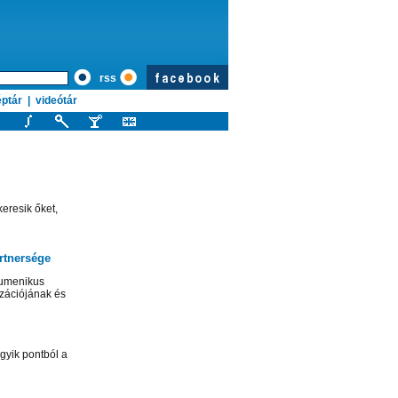
rss
ptár
|
videótár
eresik őket,
rtnersége
kumenikus
izációjának és
gyik pontból a