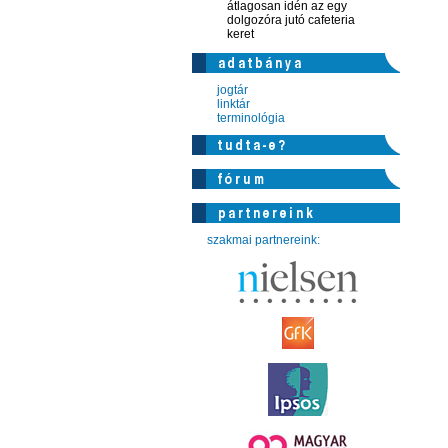
átlagosan idén az egy
dolgozóra jutó cafeteria
keret
jogtár
linktár
terminológia
szakmai partnereink: