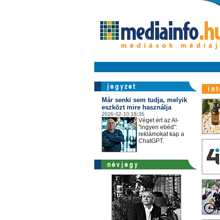
Már senki sem tudja, melyik
eszközt mire használja
2026-02-10 18:35
Véget ért az AI-
"ingyen ebéd":
reklámokat kap a
ChatGPT.