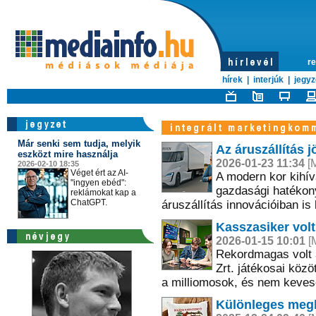
re
hírek
|
interjúk
|
jegyz
Már senki sem tudja, melyik
Az áruszállítás 
eszközt mire használja
2026-01-23 11:34
[M
2026-02-10 18:35
Véget ért az AI-
A modern kor kihív
"ingyen ebéd":
gazdasági hatékon
reklámokat kap a
ChatGPT.
áruszállítás innovációiban is 
Kasszasiker volt
2026-01-15 10:01
[M
Rekordmagas volt 
Zrt. játékosai köz
a milliomosok, és nem kevese
Különleges megl