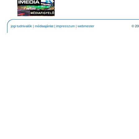
jogi tudnivalók
|
médiaajánlat
|
impresszum
|
webmester
© 20