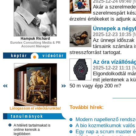
2025-12-24 09:40
[M
Akár a szerelmedet
szerelmespárt kész
érzelmi értékeket is adjunk 
Ünnepek a négy
2025-12-23 10:35
[M
Hampuk Richárd
Az ünnepi időszak
Eurolex Consulting Media & PR
társaink számára 
Account Manager
stresszforrást tartogat.
Az óra vízállósá
2025-12-22 11:11
[M
Elgondolkodtál már 
mit jelentenek a k
50 m vagy épp 200 m?
További hírek:
Látogasson el videótárunkba!
Látogasson el videótárunkba!
Látogasson e
Modern napellenző rendsze
A bio kozmetikumok valós é
A hitéleti tartalmakat is
online keresik a
Egy nap a scrum master él
legtöbben