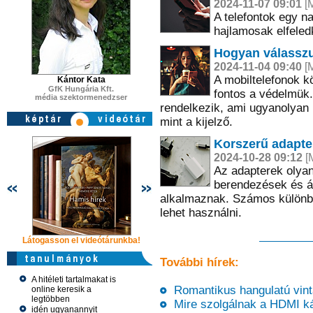
2024-11-07 09:01
[M
A telefontok egy n
hajlamosak elfeled
Hogyan válasszu
2024-11-04 09:40
[M
A mobiltelefonok k
Kántor Kata
GfK Hungária Kft.
fontos a védelmük.
média szektormenedzser
rendelkezik, ami ugyanolyan 
mint a kijelző.
Korszerű adapter
2024-10-28 09:12
[M
Az adapterek olyan
berendezések és ár
alkalmaznak. Számos különböz
lehet használni.
Látogasson el videótárunkba!
Látogasson el videótárunkba!
Látogasson e
További hírek:
A hitéleti tartalmakat is
Romantikus hangulatú vinta
online keresik a
legtöbben
Mire szolgálnak a HDMI ká
idén ugyanannyit