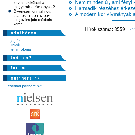
Nem minden új, ami fénylik
terveznek költeni a
magyarok karácsonykor?
Harmadik részéhez érkezet
Ötvenezer forinttal nőtt
A modern kor vívmányai: a
átlagosan idén az egy
dolgozóra jutó cafeteria
keret
Hírek száma: 8559
<
jogtár
linktár
terminológia
szakmai partnereink: