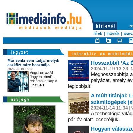
re
hírek
|
interjúk
|
jegyz
Már senki sem tudja, melyik
Hosszabbít ’Az É
eszközt mire használja
2024-11-19 13:33
[M
2026-02-10 18:35
Véget ért az AI-
Meghosszabbítja a 
"ingyen ebéd":
pályázat, amely évr
reklámokat kap a
ChatGPT.
legjobbjait!
A múlt titánjai:
számítógépek (x
2024-11-14 11:34
[M
A technológia vilá
pár év alatt lecseréljük.
Hogyan válasszu