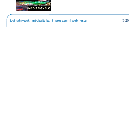
jogi tudnivalók
|
médiaajánlat
|
impresszum
|
webmester
© 20