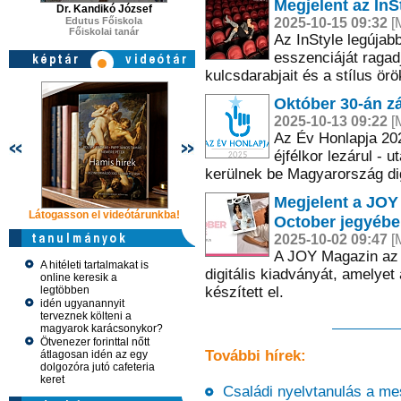
Megjelent az InS
Dr. Kandikó József
Edutus Főiskola
2025-10-15 09:32
[M
Főiskolai tanár
Az InStyle legújab
esszenciáját ragad
kulcsdarabjait és a stílus örö
Október 30-án zá
2025-10-13 09:22
[M
Az Év Honlapja 20
éjfélkor lezárul - 
kerülnek be Magyarország dig
Megjelent a JOY 
Látogasson el videótárunkba!
Látogasson el videótárunkba!
Látogasson e
October jegyébe
2025-10-02 09:47
[M
A JOY Magazin az 
A hitéleti tartalmakat is
digitális kiadványát, amelye
online keresik a
legtöbben
készített el.
idén ugyanannyit
terveznek költeni a
magyarok karácsonykor?
Ötvenezer forinttal nőtt
További hírek:
átlagosan idén az egy
dolgozóra jutó cafeteria
keret
Családi nyelvtanulás a mes