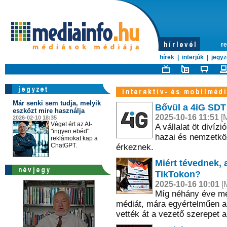
re
hírek
|
interjúk
|
jegyz
Már senki sem tudja, melyik
Bővül a 4iG SD
eszközt mire használja
2025-10-16 11:51
[M
2026-02-10 18:35
Véget ért az AI-
A vállalat öt diví
"ingyen ebéd":
hazai és nemzetkö
reklámokat kap a
ChatGPT.
érkeznek.
Miért tévednek, a
TikTokon?
2025-10-16 10:01
[M
Míg néhány éve még
médiát, mára egyértelműen a 
vették át a vezető szerepet a