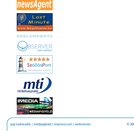
jogi tudnivalók
|
médiaajánlat
|
impresszum
|
webmester
© 20