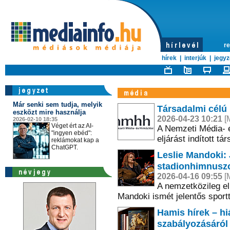
re
hírek
|
interjúk
|
jegyz
Már senki sem tudja, melyik
Társadalmi célú 
eszközt mire használja
2026-04-23 10:21
[M
2026-02-10 18:35
Véget ért az AI-
A Nemzeti Média- 
"ingyen ebéd":
eljárást indított t
reklámokat kap a
ChatGPT.
Leslie Mandoki: 
stadionhimnusz
2026-04-16 09:55
[M
A nemzetközileg el
Mandoki ismét jelentős sporttö
Hamis hírek – hi
szabályozásáról