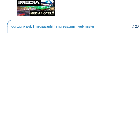
jogi tudnivalók
|
médiaajánlat
|
impresszum
|
webmester
© 20