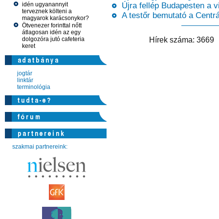
idén ugyanannyit
Újra fellép Budapesten a v
terveznek költeni a
A testőr bemutató a Centr
magyarok karácsonykor?
Ötvenezer forinttal nőtt
átlagosan idén az egy
dolgozóra jutó cafeteria
Hírek száma: 366
keret
jogtár
linktár
terminológia
szakmai partnereink: