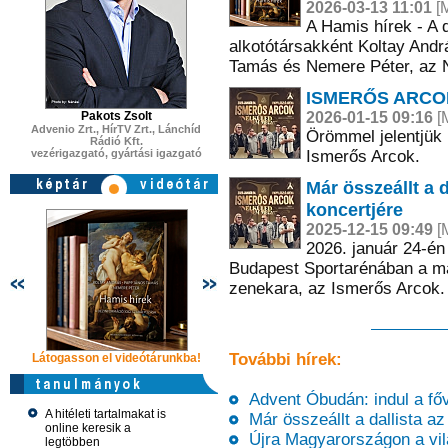
2026-03-13 11:01
[M
A Hamis hírek - A 
alkotótársakként Koltay And
Tamás és Nemere Péter, az N
ISMERŐS ARCOK
Pakots Zsolt
2026-01-15 09:16
[M
Advenio Zrt., HírTV Zrt., Lánchíd
Örömmel jelentjük b
Rádió Kft.
vezérigazgató, gyártási igazgató
Ismerős Arcok.
Már összeállt a 
koncertjére
2025-12-15 09:49
[M
2026. január 24-én
Budapest Sportarénában a m
zenekara, az Ismerős Arcok.
További hírek:
Látogasson el videótárunkba!
Látogasson el videótárunkba!
Látogasson e
Advent Óbudán: indul a fő
A hitéleti tartalmakat is
Már összeállt a dallista a
online keresik a
Újra Magyarországon a vil
legtöbben