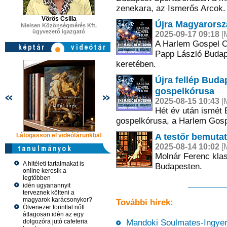
zenekara, az Ismerős Arcok.
Vörös Csilla
Újra Magyarorsz
Nielsen Közönségmérés Kft.
ügyvezető igazgató
2025-09-17 09:18
[M
A Harlem Gospel C
Papp László Budap
keretében.
Újra fellép Buda
gospelkórusa
2025-08-15 10:43
[M
Hét év után ismét 
gospelkórusa, a Harlem Gosp
A testőr bemuta
Látogasson el videótárunkba!
Látogasson el videótárunkba!
Látogasson e
2025-08-14 10:02
[M
Molnár Ferenc klas
A hitéleti tartalmakat is
Budapesten.
online keresik a
legtöbben
idén ugyanannyit
terveznek költeni a
magyarok karácsonykor?
További hírek:
Ötvenezer forinttal nőtt
átlagosan idén az egy
dolgozóra jutó cafeteria
Mandoki Soulmates-Ingyene