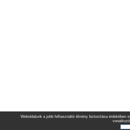
Weboldalunk a jobb felhasználói élmény biztosítása érdekében sü
vonatkozó