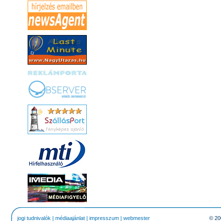
jogi tudnivalók
|
médiaajánlat
|
impresszum
|
webmester
© 20