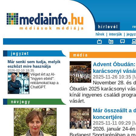
re
hírek
|
interjúk
|
jegyz
Már senki sem tudja, melyik
Advent Óbudán: 
eszközt mire használja
karácsonyi vásá
2026-02-10 18:35
Véget ért az AI-
2025-11-26 10:35
[M
"ingyen ebéd":
November 28. és d
reklámokat kap a
ChatGPT.
Óbudán 2025 karácsonyi vásár
kínál ingyenes családi progr
vásárt.
Már összeállt a 
koncertjére
2025-11-11 09:29
[M
2026. január 24-én
Budapest Sportarénában a m