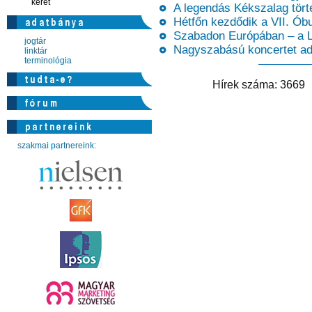
keret
A legendás Kékszalag tört
Hétfőn kezdődik a VII. Óbu
Szabadon Európában – a Li
jogtár
Nagyszabású koncertet ad 
linktár
terminológia
Hírek száma: 366
szakmai partnereink: