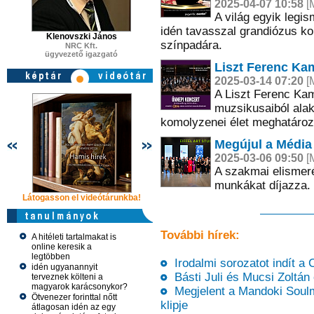
2025-04-07 10:58
[M
A világ egyik legi
idén tavasszal grandiózus kon
Klenovszki János
színpadára.
NRC Kft.
ügyvezető igazgató
Liszt Ferenc Ka
2025-03-14 07:20
[M
A Liszt Ferenc Ka
muzsikusaiból alak
komolyzenei élet meghatároz
Megújul a Média 
2025-03-06 09:50
[M
A szakmai elismeré
munkákat díjazza.
Látogasson el videótárunkba!
Látogasson el videótárunkba!
Látogasson e
További hírek:
A hitéleti tartalmakat is
online keresik a
legtöbben
Irodalmi sorozatot indít a 
idén ugyanannyit
Básti Juli és Mucsi Zoltán
terveznek költeni a
magyarok karácsonykor?
Megjelent a Mandoki Soulm
Ötvenezer forinttal nőtt
klipje
átlagosan idén az egy