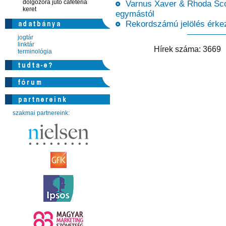
dolgozóra jutó cafeteria
Varnus Xaver & Rhoda Scott
keret
egymástól
Rekordszámú jelölés érkeze
jogtár
linktár
Hírek száma: 366
terminológia
szakmai partnereink: