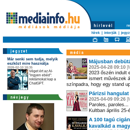
re
hírek
|
interjúk
|
jegyz
Már senki sem tudja, melyik
Májusban debütá
eszközt mire használja
2025-04-28 09:10
[M
2026-02-10 18:35
Véget ért az AI-
2023 őszén indult 
"ingyen ebéd":
ismert művészek á
reklámokat kap a
ChatGPT.
színpadra, hogy egy stand up 
Párizsi hangulat
2025-04-09 09:26
[M
Paroles, paroles..
Kultban április 25-
A 100 tagú cigá
kavalkád a magy