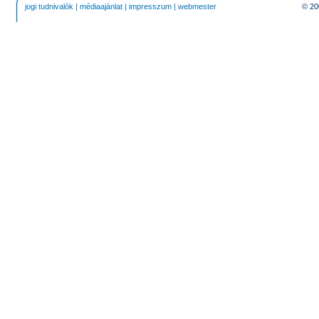
jogi tudnivalók
|
médiaajánlat
|
impresszum
|
webmester
© 20