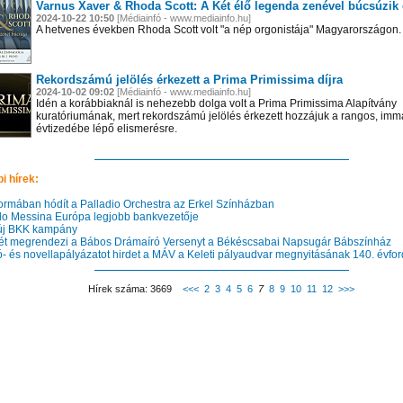
Varnus Xaver & Rhoda Scott: A Két élő legenda zenével búcsúzik
2024-10-22 10:50
[Médiainfó - www.mediainfo.hu]
A hetvenes években Rhoda Scott volt "a nép orgonistája" Magyarországon.
Rekordszámú jelölés érkezett a Prima Primissima díjra
2024-10-02 09:02
[Médiainfó - www.mediainfo.hu]
Idén a korábbiaknál is nehezebb dolga volt a Prima Primissima Alapítvány
kuratóriumának, mert rekordszámú jelölés érkezett hozzájuk a rangos, im
évtizedébe lépő elismerésre.
i hírek:
ormában hódít a Palladio Orchestra az Erkel Színházban
o Messina Európa legjobb bankvezetője
j BKK kampány
t megrendezi a Bábos Drámaíró Versenyt a Békéscsabai Napsugár Bábszínház
- és novellapályázatot hirdet a MÁV a Keleti pályaudvar megnyitásának 140. évfor
Hírek száma: 3669
<<<
2
3
4
5
6
7
8
9
10
11
12
>>>
 el videótárunkba!
Látogasson el videótárunkba!
Látogasson el videótárunkba!