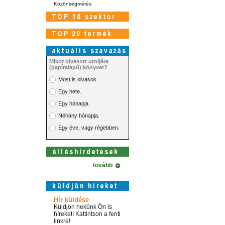
Közönségmérés
Mikor olvasott utoljára
(papíralapú) könyvet?
Most is olvasok.
Egy hete.
Egy hónapja.
Néhány hónapja.
Egy éve, vagy régebben.
tovább
Hír küldése
Küldjön nekünk Ön is
híreket! Kattintson a fenti
linkre!