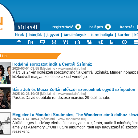
regisztráció
belépés
keresés
hírek
|
interjúk
|
jegyzet
|
tanulmányok
|
terminológia
|
karrier
|
ké
Irodalmi sorozatot indít a Centrál Színház
2025-03-04 09:55
[Médiainfó - www.mediainfo.hu]
Március 24-én költészeti sorozatot indít a Centrál Színház. Minden hónapb
közkedvelt magyar költő lesz az est vendége.
Básti Juli és Mucsi Zoltán először szerepelnek együtt színpadon
2025-02-26 10:05
[Médiainfó - www.mediainfo.hu]
Puskás Dávid debütáló rendezése március 29-étől látható.
Megjelent a Mandoki Soulmates, The Wanderer című dalhoz készül
2024-11-14 10:53
[Médiainfó - www.mediainfo.hu]
A különleges kiadvány elérhető lesz egy deluxe, fehér, audiofil minőségű bak
amely az A Memory Of Our Future albumot hirdeti egy nagyszabású szezon
részeként.