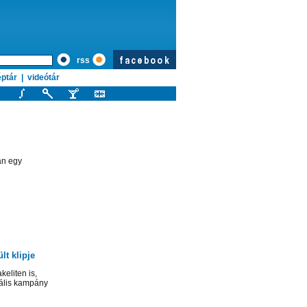
rss
ptár
|
videótár
an egy
t klipje
eliten is,
ális kampány