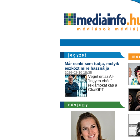
Már senki sem tudja, melyik
eszközt mire használja
2026-02-10 18:35
Véget ért az AI-
"ingyen ebéd":
reklámokat kap a
ChatGPT.