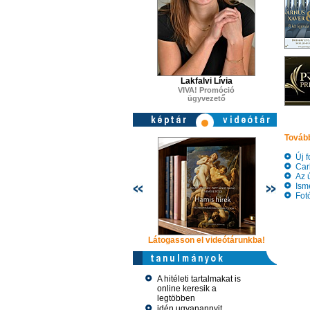
Lakfalvi Lívia
VIVA! Promóció
ügyvezető
Tovább
Új f
Carl
Az ú
Ismé
Fotó
Látogasson el videótárunkba!
Látogasson
A hitéleti tartalmakat is
online keresik a
legtöbben
idén ugyanannyit