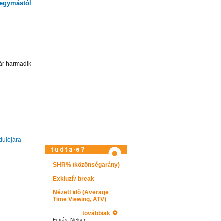
 egymástól
már harmadik
dulójára
SHR% (közönségarány)
Látogasson el videótárunkba!
Exkluzív break
Nézett idő (Average
Time Viewing, ATV)
továbbiak
Forrás: Nielsen