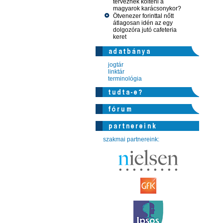
terveznek költeni a
magyarok karácsonykor?
Ötvenezer forinttal nőtt
átlagosan idén az egy
dolgozóra jutó cafeteria
keret
jogtár
linktár
terminológia
szakmai partnereink: