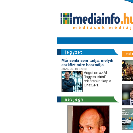
Már senki sem tudja, melyik
eszközt mire használja
2026-02-10 18:35
Véget ért az AI-
"ingyen ebéd":
reklámokat kap a
ChatGPT.