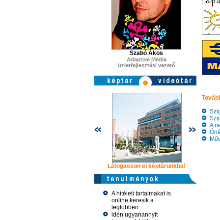
Szabó Ákos
Adaptive Media
üzletfejlesztési vezető
Tovább
Szige
Szig
A ne
Óriás
Művé
Látogasson el képtárunkba!
Látogasso
A hitéleti tartalmakat is
online keresik a
legtöbben
idén ugyanannyit