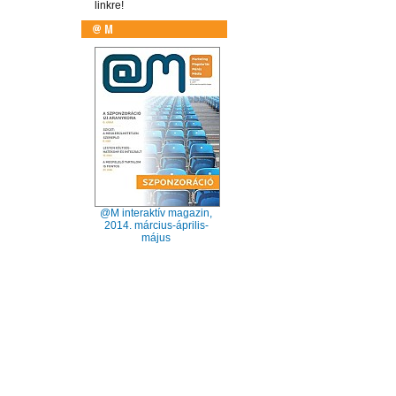
linkre!
@M interaktív magazin,
2014. március-április-
május