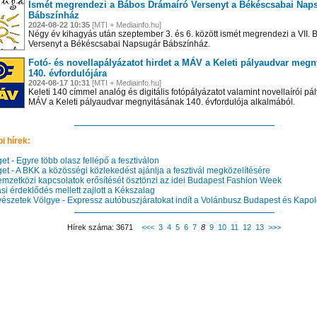
Ismét megrendezi a Bábos Drámaíró Versenyt a Békéscsabai Nap
Bábszínház
2024-08-22 10:35
[MTI + Mediainfo.hu]
Négy év kihagyás után szeptember 3. és 6. között ismét megrendezi a VII.
Versenyt a Békéscsabai Napsugár Bábszínház.
Fotó- és novellapályázatot hirdet a MÁV a Keleti pályaudvar megn
140. évfordulójára
2024-08-17 10:31
[MTI + Mediainfo.hu]
Keleti 140 címmel analóg és digitális fotópályázatot valamint novellaírói pál
MÁV a Keleti pályaudvar megnyitásának 140. évfordulója alkalmából.
i hírek:
t - Egyre több olasz fellépő a fesztiválon
et - A BKK a közösségi közlekedést ajánlja a fesztivál megközelítésére
mzetközi kapcsolatok erősítését ösztönzi az idei Budapest Fashion Week
i érdeklődés mellett zajlott a Kékszalag
szetek Völgye - Expressz autóbuszjáratokat indít a Volánbusz Budapest és Kapolc
Hírek száma: 3671
<<<
3
4
5
6
7
8
9
10
11
12
13
>>>
n el képtárunkba!
Látogasson el képtárunkba!
Látogasson el képtárunkba!