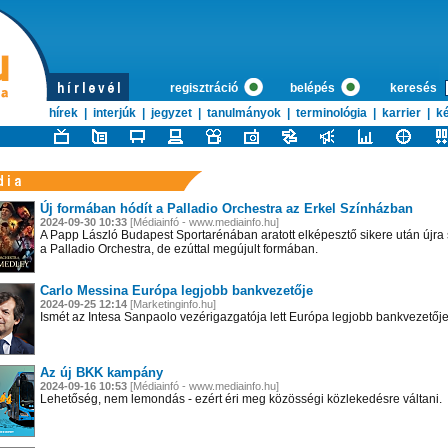
regisztráció
belépés
keresés
hírek
|
interjúk
|
jegyzet
|
tanulmányok
|
terminológia
|
karrier
|
ké
Új formában hódít a Palladio Orchestra az Erkel Színházban
2024-09-30 10:33
[Médiainfó - www.mediainfo.hu]
A Papp László Budapest Sportarénában aratott elképesztő sikere után újra 
a Palladio Orchestra, de ezúttal megújult formában.
Carlo Messina Európa legjobb bankvezetője
2024-09-25 12:14
[Marketinginfo.hu]
Ismét az Intesa Sanpaolo vezérigazgatója lett Európa legjobb bankvezetője
Az új BKK kampány
2024-09-16 10:53
[Médiainfó - www.mediainfo.hu]
Lehetőség, nem lemondás - ezért éri meg közösségi közlekedésre váltani.