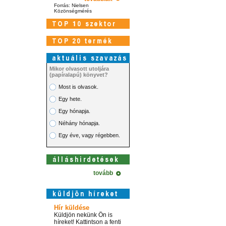
Forrás: Nielsen
Közönségmérés
Mikor olvasott utoljára
(papíralapú) könyvet?
Most is olvasok.
Egy hete.
Egy hónapja.
Néhány hónapja.
Egy éve, vagy régebben.
tovább
Hír küldése
Küldjön nekünk Ön is
híreket! Kattintson a fenti