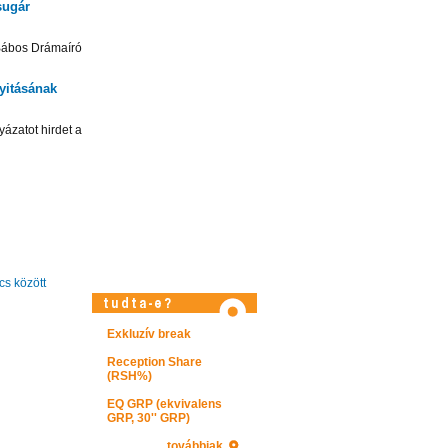
sugár
 Bábos Drámaíró
yitásának
yázatot hirdet a
s között
Exkluzív break
Látogasson el képtárunkba!
Reception Share
(RSH%)
EQ GRP (ekvivalens
GRP, 30'' GRP)
továbbiak