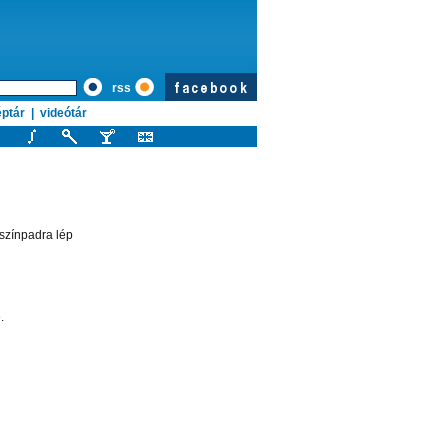
rss
ptár
|
videótár
színpadra lép
.