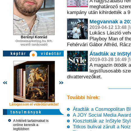
A nagyszabású ren
meghatározó szerep
kampány után kihirdették a 9 
Megvannak a 201
2019-04-12 13:48
[M
Lukács László vehe
Berényi Konrád
Playboy Man of the 
Onlinemarketing.hu Kft.
Fehérvári Gábor Alfréd, Rácz 
vezető tanácsadó
Átadták az InSty
2019-03-28 16:49
[M
A magazin ötödik a
legstílusosabb szer
divattervezőket.
További hírek:
Látogasson el videótárunkba!
Látogasson el videótárunkba!
Látogasson e
Átadták a Cosmopolitan Bl
A JOY Social Media Awar
Kiosztották az InStyle Styl
A hitéleti tartalmakat is
online keresik a
Titkos bulival zárult a No
legtöbben