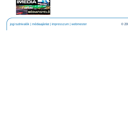
jogi tudnivalók
|
médiaajánlat
|
impresszum
|
webmester
© 20