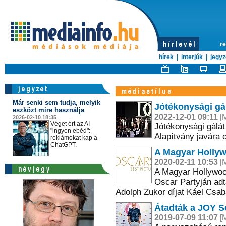
re
hírek
|
interjúk
|
jegyz
Már senki sem tudja, melyik
Jótékonysági gá
eszközt mire használja
2022-12-01 09:11
[M
2026-02-10 18:35
Véget ért az AI-
Jótékonysági gálát
"ingyen ebéd":
Alapítvány javára
reklámokat kap a
ChatGPT.
A Magyar Hollyw
2020-02-11 10:53
[M
A Magyar Hollywoo
Oscar Partyján adtá
Adolph Zukor díjat Káel Csab
Átadták a JOY So
2019-07-09 11:07
[M