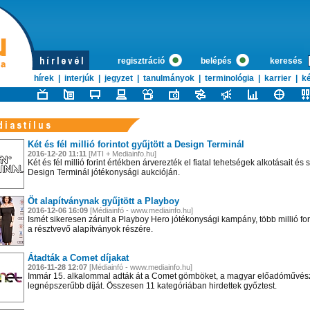
regisztráció
belépés
keresés
hírek
|
interjúk
|
jegyzet
|
tanulmányok
|
terminológia
|
karrier
|
ké
Két és fél millió forintot gyűjtött a Design Terminál
2016-12-20 11:11
[MTI + Mediainfo.hu]
Két és fél millió forint értékben árverezték el fiatal tehetségek alkotásait és 
Design Terminál jótékonysági aukcióján.
Öt alapítványnak gyűjtött a Playboy
2016-12-06 16:09
[Médiainfó - www.mediainfo.hu]
Ismét sikeresen zárult a Playboy Hero jótékonysági kampány, több millió for
a résztvevő alapítványok részére.
Átadták a Comet díjakat
2016-11-28 12:07
[Médiainfó - www.mediainfo.hu]
Immár 15. alkalommal adták át a Comet gömböket, a magyar előadóművés
legnépszerűbb díját. Összesen 11 kategóriában hirdettek győztest.