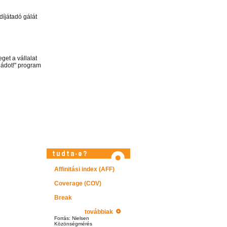
íjátadó gálát
get a vállalat
ládot!" program
Affinitási index (AFF)
Látogasson el videótárunkba!
Coverage (COV)
Break
továbbiak
Forrás: Nielsen
Közönségmérés