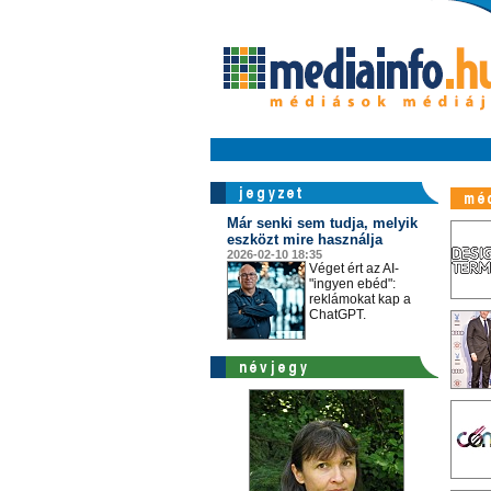
Már senki sem tudja, melyik
eszközt mire használja
2026-02-10 18:35
Véget ért az AI-
"ingyen ebéd":
reklámokat kap a
ChatGPT.