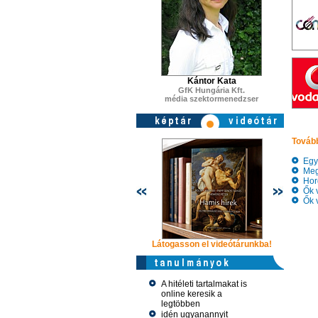
Kántor Kata
GfK Hungária Kft.
média szektormenedzser
Tovább
Egye
Megv
Horg
Ők v
Ők v
Látogasson el videótárunkba!
Látogasson
A hitéleti tartalmakat is
online keresik a
legtöbben
idén ugyanannyit