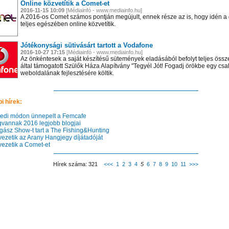
Online közvetítik a Comet-et
2016-11-15 10:09
[Médiainfó - www.mediainfo.hu]
A 2016-os Comet számos pontján megújult, ennek része az is, hogy idén a d
teljes egészében online közvetítik.
Jótékonysági sütivásárt tartott a Vodafone
2016-10-27 17:15
[Médiainfó - www.mediainfo.hu]
Az önkéntesek a saját készítésű sütemények eladásából befolyt teljes össze
által támogatott Szülők Háza Alapítvány "Tegyél Jót! Fogadj örökbe egy csa
weboldalának fejlesztésére költik.
i hírek:
di módon ünnepelt a Femcafe
annak 2016 legjobb blogjai
ász Show-t tart a The Fishing&Hunting
ezetik az Arany Hangjegy díjátadóját
ezetik a Comet-et
Hírek száma: 321
<<<
1
2
3
4
5
6
7
8
9
10
11
>>>
 el videótárunkba!
Látogasson el videótárunkba!
Látogasson el videótárunkba!