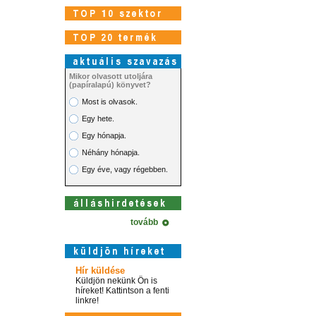
Mikor olvasott utoljára
(papíralapú) könyvet?
Most is olvasok.
Egy hete.
Egy hónapja.
Néhány hónapja.
Egy éve, vagy régebben.
tovább
Hír küldése
Küldjön nekünk Ön is
híreket! Kattintson a fenti
linkre!