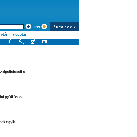
rss
ptár
|
videótár
szolgáltatásait a
int gyűlt össze
zek egyik