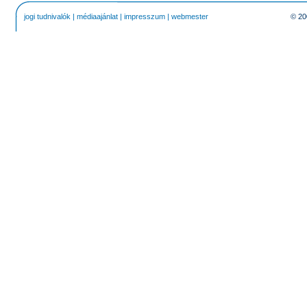
jogi tudnivalók
|
médiaajánlat
|
impresszum
|
webmester
© 20