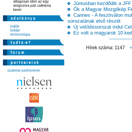
átlagosan idén az egy
Júniusban kezdődik a JFF O
dolgozóra jutó cafeteria
Ők a Magyar Mozgókép Fesz
keret
Cannes - A fesztiválon mut
sorozatának első részét
jogtár
Új vetítéssorozat indul Ce
linktár
Ez volt a magyarok 10 ked
terminológia
Hírek száma: 1147
szakmai partnereink: