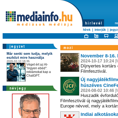
re
hírek
|
interjúk
|
jegyz
Már senki sem tudja, melyik
November 8-16. k
eszközt mire használja
2024-10-17 10:24
[M
2026-02-10 18:35
Véget ért az AI-
Díjnyertes kortárs
"ingyen ebéd":
Filmfesztivál.
reklámokat kap a
ChatGPT.
Új nagyjátékfilm
húszéves CineF
2024-08-02 10:46
[M
Huszadik évfordul
Filmfesztivál új nagyjátékfil
Europe névvel, mely a kortárs
Indiai alkotások