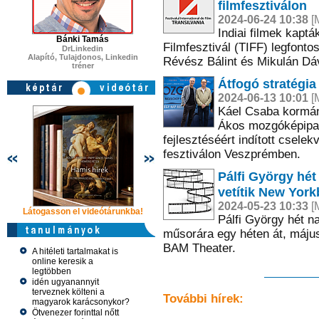
filmfesztiválon
2024-06-24 10:38
[M
Indiai filmek kapt
Bánki Tamás
Filmfesztivál (TIFF) legfonto
DrLinkedin
Alapító, Tulajdonos, Linkedin
Révész Bálint és Mikulán Dáv
tréner
Átfogó stratégia
2024-06-13 10:01
[M
Káel Csaba kormán
Ákos mozgóképipar
fejlesztéséért indított csel
fesztiválon Veszprémben.
Pálfi György hét 
vetítik New Yor
2024-05-23 10:33
[M
Látogasson el videótárunkba!
Látogasson el videótárunkba!
Látogasson e
Pálfi György hét na
műsorára egy héten át, május
BAM Theater.
A hitéleti tartalmakat is
online keresik a
legtöbben
idén ugyanannyit
terveznek költeni a
További hírek:
magyarok karácsonykor?
Ötvenezer forinttal nőtt