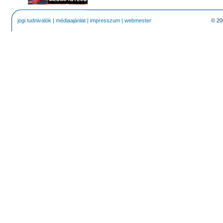
jogi tudnivalók
|
médiaajánlat
|
impresszum
|
webmester
© 20