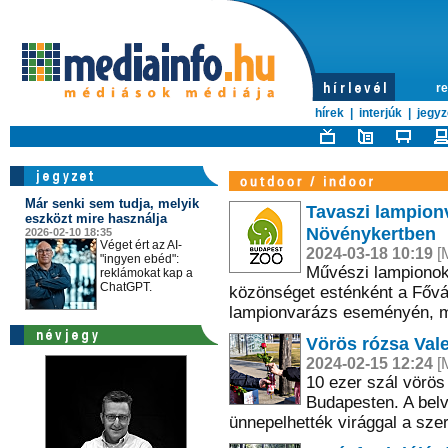
re
hírek
|
interjúk
|
jegyz
Már senki sem tudja, melyik
Tavaszi lampionv
eszközt mire használja
Növénykertben
2026-02-10 18:35
Véget ért az AI-
2024-03-18 10:19
[M
"ingyen ebéd":
Művészi lampionok, 
reklámokat kap a
ChatGPT.
közönséget esténként a Fővár
lampionvarázs eseményén, már
Vörös rózsa Vale
2024-02-15 12:24
[M
10 ezer szál vörös
Budapesten. A belv
ünnepelhették virággal a sze