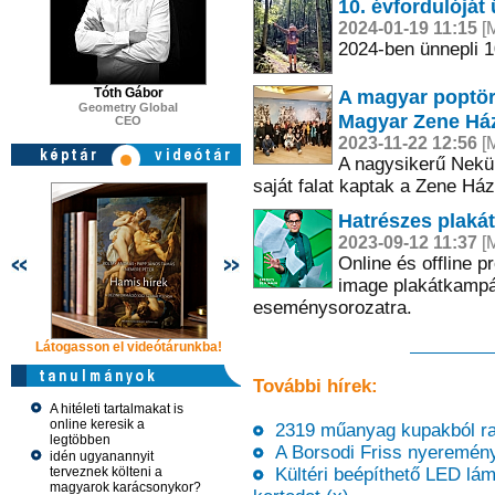
10. évfordulóját
2024-01-19 11:15
[M
2024-ben ünnepli 10
Tóth Gábor
A magyar poptört
Geometry Global
Magyar Zene Há
CEO
2023-11-22 12:56
[M
A nagysikerű Nekünk
saját falat kaptak a Zene Há
Hatrészes plaká
2023-09-12 11:37
[M
Online és offline
image plakátkampán
eseménysorozatra.
Látogasson el videótárunkba!
Látogasson el videótárunkba!
Látogasson e
További hírek:
A hitéleti tartalmakat is
online keresik a
2319 műanyag kupakból rakt
legtöbben
A Borsodi Friss nyeremény
idén ugyanannyit
terveznek költeni a
Kültéri beépíthető LED lám
magyarok karácsonykor?