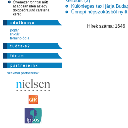
kertedet (x)
Ötvenezer forinttal nőtt
Különleges taxi járja Budap
átlagosan idén az egy
dolgozóra jutó cafeteria
Ünnepi népszokásból nyílt s
keret
Hírek száma: 164
jogtár
linktár
terminológia
szakmai partnereink: