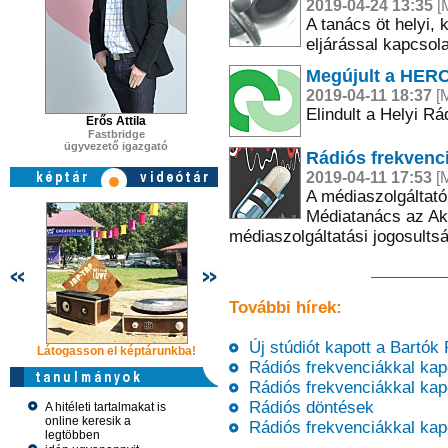
2019-04-24 13:35
[M
A tanács öt helyi, 
eljárással kapcsola
Megújult a HERO
2019-04-11 18:37
[M
Elindult a Helyi R
Erős Attila
Fastbridge
ügyvezető igazgató
Rádiós frekvenc
2019-04-11 17:53
[M
A médiaszolgáltató
Médiatanács az Akt
médiaszolgáltatási jogosultsá
További hírek:
Új stúdiót kapott a Bartók
Látogasson el képtárunkba!
Látogasson el képtárunkba!
Látogasson 
Rádiós frekvenciákkal kap
Rádiós frekvenciákkal kap
Rádiós döntések
A hitéleti tartalmakat is
online keresik a
Rádiós frekvenciákkal kap
legtöbben