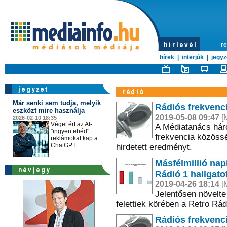
re
hírek
|
interjúk
|
jegyz
Már senki sem tudja, melyik
Rádiós frekvenc
eszközt mire használja
2019-05-08 09:47
[M
2026-02-10 18:35
Véget ért az AI-
A Médiatanács háro
"ingyen ebéd":
frekvencia közössé
reklámokat kap a
ChatGPT.
hirdetett eredményt.
Másfélmillió napi
Rádió 1 hallgato
2019-04-26 18:14
[M
Jelentősen növelte
felettiek körében a Retro Rád
Rádiós frekvenc