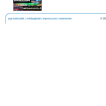
jogi tudnivalók
|
médiaajánlat
|
impresszum
|
webmester
© 20