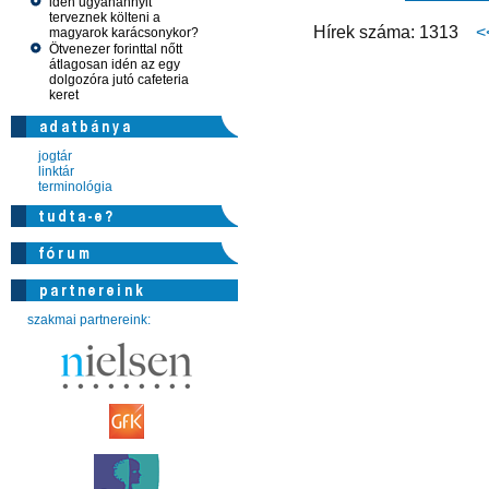
idén ugyanannyit
terveznek költeni a
Hírek száma: 1313
<
magyarok karácsonykor?
Ötvenezer forinttal nőtt
átlagosan idén az egy
dolgozóra jutó cafeteria
keret
jogtár
linktár
terminológia
szakmai partnereink: