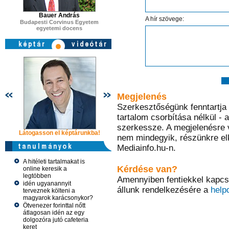
Bauer András
A hír szövege:
Budapesti Corvinus Egyetem
egyetemi docens
Megjelenés
Szerkesztőségünk fenntartja a
tartalom csorbítása nélkül -
szerkessze. A megjelenésre 
Látogasson el képtárunkba!
Látogasson el képtárunkba!
Látogasson 
nem mindegyik, részünkre elk
Mediainfo.hu-n.
A hitéleti tartalmakat is
Kérdése van?
online keresik a
legtöbben
Amennyiben fentiekkel kapcs
idén ugyanannyit
állunk rendelkezésére a
help
terveznek költeni a
magyarok karácsonykor?
Ötvenezer forinttal nőtt
átlagosan idén az egy
dolgozóra jutó cafeteria
keret