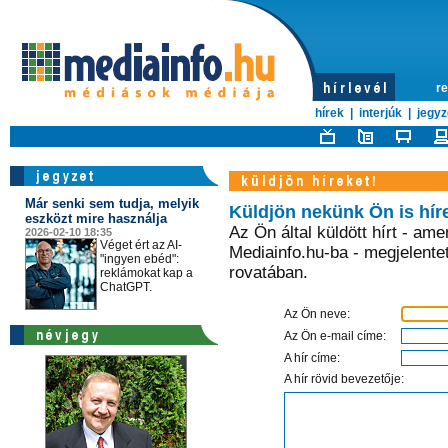
re
hírek
|
interjúk
|
jegyz
Már senki sem tudja, melyik
Küldjön nekünk Ön is hír
eszközt mire használja
Az Ön által küldött hírt - ame
2026-02-10 18:35
Véget ért az AI-
Mediainfo.hu-ba - megjelente
"ingyen ebéd":
rovatában.
reklámokat kap a
ChatGPT.
Az Ön neve:
Az Ön e-mail címe:
A hír címe:
A hír rövid bevezetője: