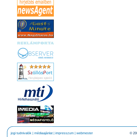
jogi tudnivalók
|
médiaajánlat
|
impresszum
|
webmester
© 20