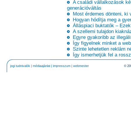
A családi vállalkozások ké
generációváltás
Most érdemes dönteni, ki ve
Hogyan hódítja meg a gyer
Álláspiaci buktatók – Ezek
A szellemi tulajdon kiaknáz
Egyre gyakoribb az illegáli
Így figyelnek minket a web
Szinte lehetetlen reklám né
Így ismerhetjük fel a rossz
jogi tudnivalók
|
médiaajánlat
|
impresszum
|
webmester
© 20