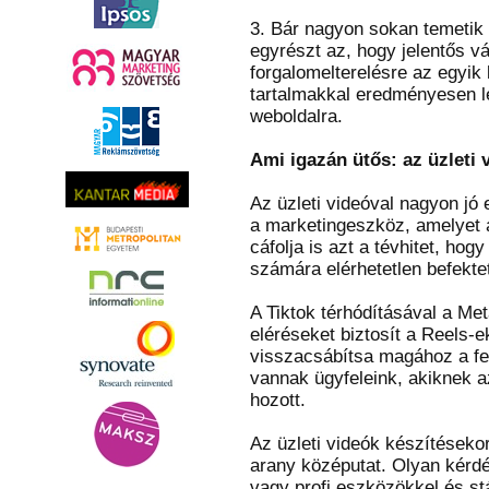
3. Bár nagyon sokan temetik 
egyrészt az, hogy jelentős v
forgalomelterelésre az egyik
tartalmakkal eredményesen le
weboldalra.
Ami igazán ütős: az üzleti 
Az üzleti videóval nagyon jó
a marketingeszköz, amelyet 
cáfolja is azt a tévhitet, ho
számára elérhetetlen befekte
A Tiktok térhódításával a Me
eléréseket biztosít a Reels-
visszacsábítsa magához a fel
vannak ügyfeleink, akiknek az
hozott.
Az üzleti videók készítésekor
arany középutat. Olyan kérdés
vagy profi eszközökkel és st