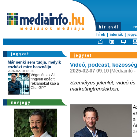
re
hírek
|
interjúk
|
jegyz
Már senki sem tudja, melyik
Videó, podcast, közösség
eszközt mire használja
2025-02-07 09:10
[Médiainfó -
2026-02-10 18:35
Véget ért az AI-
"ingyen ebéd":
Személyes jelenlét, videó és
reklámokat kap a
ChatGPT.
marketingtrendekben.
A
v
a
Á
a