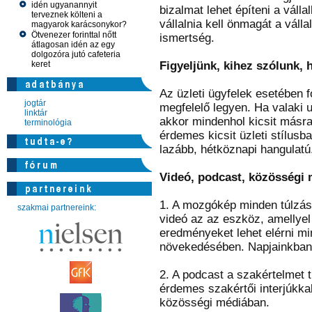
idén ugyanannyit
bizalmat lehet építeni a váll
terveznek költeni a
vállalnia kell önmagát a vál
magyarok karácsonykor?
Ötvenezer forinttal nőtt
ismertség.
átlagosan idén az egy
dolgozóra jutó cafeteria
keret
Figyeljünk, kihez szólunk, 
Az üzleti ügyfelek esetében f
jogtár
megfelelő legyen. Ha valaki 
linktár
akkor mindenhol kicsit másra 
terminológia
érdemes kicsit üzleti stílusb
lazább, hétköznapi hangulatú
Videó, podcast, közösségi 
1. A mozgókép minden túlzás 
szakmai partnereink:
videó az az eszköz, amellyel
eredményeket lehet elérni mi
növekedésében. Napjainkban 
2. A podcast a szakértelmet tü
érdemes szakértői interjúkkal
közösségi médiában.