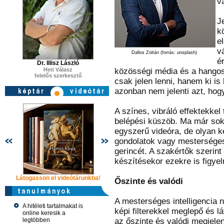
v
Je
k
e
v
Dallos Zoltán (forrás: unsplash)
é
Dr. Illisz László
Heti Válasz
közösségi média és a hango
felelős szerkesztő
csak jelen lenni, hanem ki is
azonban nem jelenti azt, hogy
A színes, vibráló effektekkel
belépési küszöb. Ma már sok
egyszerű videóra, de olyan k
gondolatok vagy mesterséges i
gerincét. A szakértők szerint
készítésekor ezekre is figyel
Látogasson el videótárunkba!
Látogasson el videótárunkba!
Látogasson e
Őszinte és valódi
A mesterséges intelligencia n
A hitéleti tartalmakat is
képi filterekkel meglepő és l
online keresik a
legtöbben
az őszinte és valódi megjele