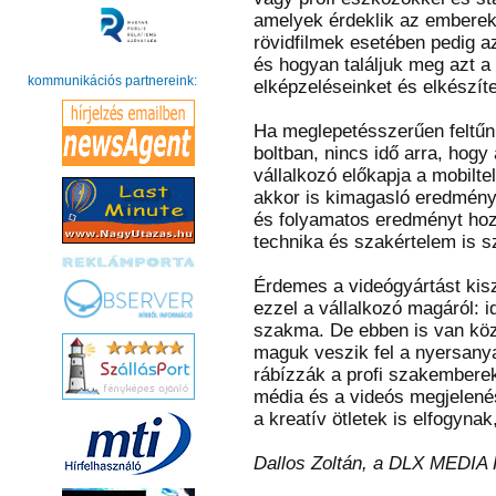
amelyek érdeklik az embereke
rövidfilmek esetében pedig a
és hogyan találjuk meg azt a 
kommunikációs partnereink:
elképzeléseinket és elkészít
Ha meglepetésszerűen feltűni
boltban, nincs idő arra, hogy 
vállalkozó előkapja a mobiltel
akkor is kimagasló eredményt
és folyamatos eredményt hoz
technika és szakértelem is 
Érdemes a videógyártást kisz
ezzel a vállalkozó magáról: i
szakma. De ebben is van köz
maguk veszik fel a nyersanya
rábízzák a profi szakemberek
média és a videós megjelenés
a kreatív ötletek is elfogynak,
Dallos Zoltán, a DLX MEDIA K