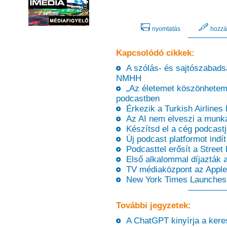
nyomtatás
hozzá
Kapcsolódó cikkek:
A szólás- és sajtószabadsá
NMHH
„Az életemet köszönhetem 
podcastben
Érkezik a Turkish Airlines
Az AI nem elveszi a munká
Készítsd el a cég podcastjét
Új podcast platformot indí
Podcasttel erősít a Street 
Első alkalommal díjazták a
TV médiaközpont az Apple-
New York Times Launches
További jegyzetek:
A ChatGPT kinyírja a keres