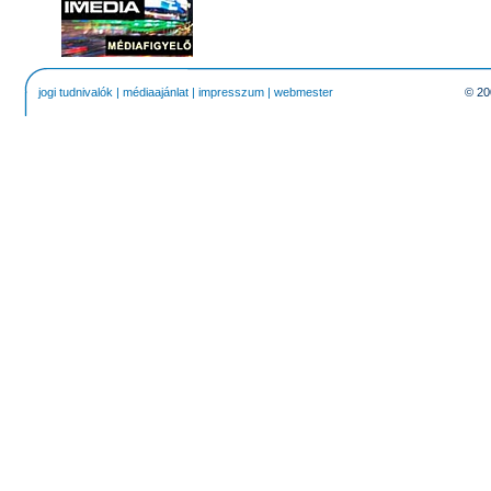
jogi tudnivalók
|
médiaajánlat
|
impresszum
|
webmester
© 20