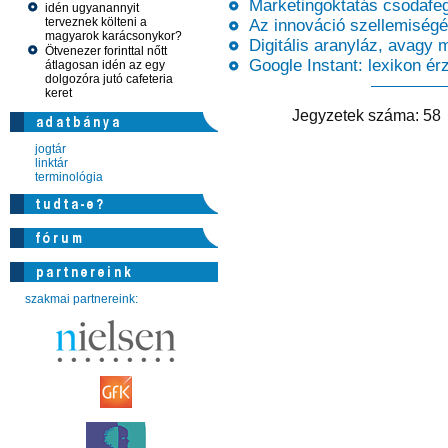
Marketingoktatás csodafeg
idén ugyanannyit
terveznek költeni a
Az innováció szellemiségé
magyarok karácsonykor?
Digitális aranyláz, avagy 
Ötvenezer forinttal nőtt
Google Instant: lexikon ér
átlagosan idén az egy
dolgozóra jutó cafeteria
keret
Jegyzetek száma: 
jogtár
linktár
terminológia
szakmai partnereink: