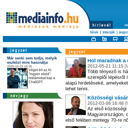
re
hírek
|
interjúk
|
jegyz
Már senki sem tudja, melyik
Hol maradnak a d
eszközt mire használja
2012-05-21 11:15
[M
2026-02-10 18:35
Véget ért az AI-
Több tényező is hát
"ingyen ebéd":
szereplői lépésről 
reklámokat kap a
ChatGPT.
alapú hirdetéseké, amelyeket
lehet tenni.
Közösségi vásár
2012-03-06 16:46
[M
Az első közösségi 
Magyarországon, de
első felében mintegy 70-re nő