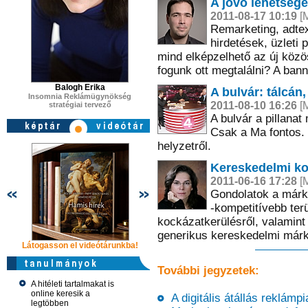
A jövő lehetsége
2011-08-17 10:19
[M
Remarketing, adtex
hirdetések, üzleti 
mind elképzelhető az új közö
fogunk ott megtalálni? A bann
Balogh Erika
A bulvár: tálcán,
Insomnia Reklámügynökség
2011-08-10 16:26
[M
stratégiai tervező
A bulvár a pillana
Csak a Ma fontos. P
helyzetről.
Kereskedelmi ko
2011-06-16 17:28
[M
Gondolatok a márk
-kompetitívebb terü
kockázatkerülésről, valamint
generikus kereskedelmi márk
Látogasson el videótárunkba!
Látogasson el videótárunkba!
Látogasson e
További jegyzetek:
A hitéleti tartalmakat is
online keresik a
A digitális átállás reklámpi
legtöbben