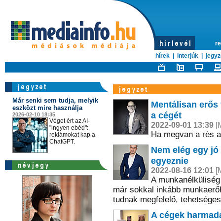
re
hírek
|
interjúk
|
jegyz
Már senki sem tudja, melyik
Mentálisan erős 
eszközt mire használja
a cégét
2026-02-10 18:35
Véget ért az AI-
2022-09-01 13:39
[M
"ingyen ebéd":
Ha megvan a rés a 
reklámokat kap a
ChatGPT.
Nem elég egy jó 
egyeznie
2022-08-16 12:01
[M
A munkanélküliség 
már sokkal inkább munkaerőh
tudnak megfelelő, tehetséges
A cégek harmada