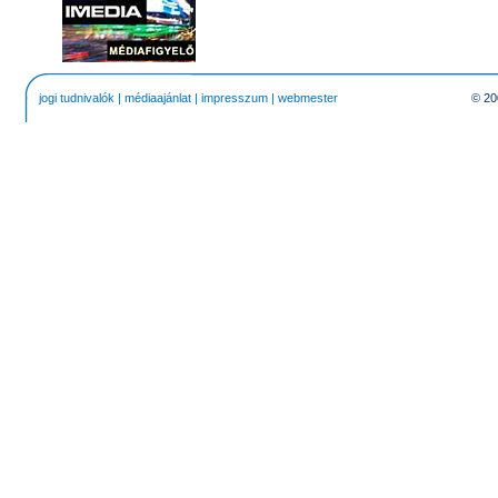
jogi tudnivalók
|
médiaajánlat
|
impresszum
|
webmester
© 20