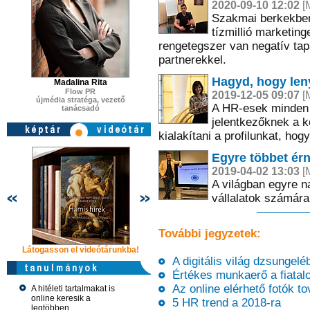
2020-09-10 12:02
[M
Szakmai berkekben
tízmillió marketin
rengetegszer van negatív tap
partnerekkel.
Hagyd, hogy len
Madalina Rita
Flow PR
2019-12-05 09:07
[M
újmédia stratéga, vezető
A HR-esek minden 
tanácsadó
jelentkezőknek a k
kialakítani a profilunkat, hog
Látogasson e
Egyre többet ér
2019-04-02 13:03
[M
A világban egyre n
vállalatok számára
További jegyzetek:
Látogasson el videótárunkba!
Látogasson el videótárunkba!
A digitális világ dzsungelé
Értékes munkaerő a fiatalo
Az online elérhető fotók to
A hitéleti tartalmakat is
online keresik a
5 HR trend a 2018-ra
legtöbben