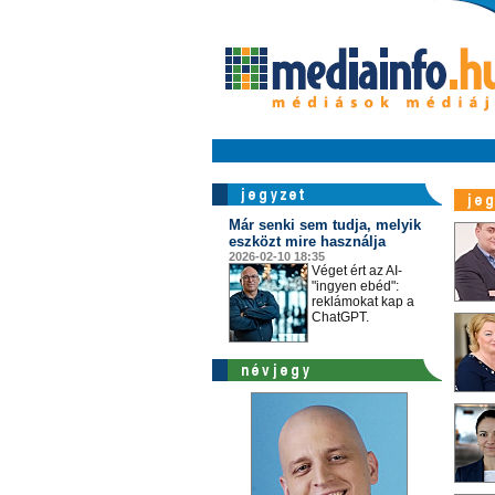
Már senki sem tudja, melyik
eszközt mire használja
2026-02-10 18:35
Véget ért az AI-
"ingyen ebéd":
reklámokat kap a
ChatGPT.