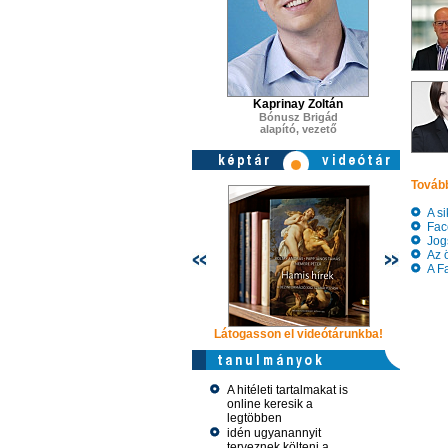
Kaprinay Zoltán
Bónusz Brigád
alapító, vezető
Tovább
A si
Face
Jogs
Az ö
A Fa
Látogasson el videótárunkba!
Látogasson
A hitéleti tartalmakat is
online keresik a
legtöbben
idén ugyanannyit
terveznek költeni a