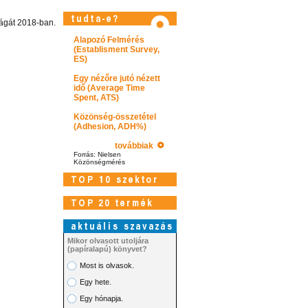
ágát 2018-ban.
Alapozó Felmérés
(Establisment Survey,
ES)
Egy nézőre jutó nézett
idő (Average Time
Spent, ATS)
Közönség-összetétel
(Adhesion, ADH%)
továbbiak
Forrás: Nielsen
Közönségmérés
Látogasson el videótárunkba!
Mikor olvasott utoljára
(papíralapú) könyvet?
Most is olvasok.
Egy hete.
Egy hónapja.