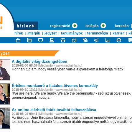
regisztráció
belépés
keresés
hírek
|
interjúk
|
jegyzet
|
tanulmányok
|
terminológia
|
karrier
|
ké
A digitális világ dzsungelében
2019-02-06 08:37
[Médiainfó - www.mediainfo.hu]
Honnan tudjam, hogy veszélyben van-e a gyerekem a telefonja miatt?
Értékes munkaerő a fiatalos ötvenes korosztály
2018-09-10 13:19
[Médiainfó - www.mediainfo.hu]
"We are here. We are ready. We are the perennials." - szól az új ötvenesek,
generációjának mottója.
Az online elérhető fotók további felhasználása
2018-08-08 09:41
[Médiainfó - www.mediainfo.hu]
Az Európai Unió Bírósága kimondta, hogy a szerző engedélyével online ho
tett fotó nem használható fel a szerző újabb engedélye nélkül egy másik h