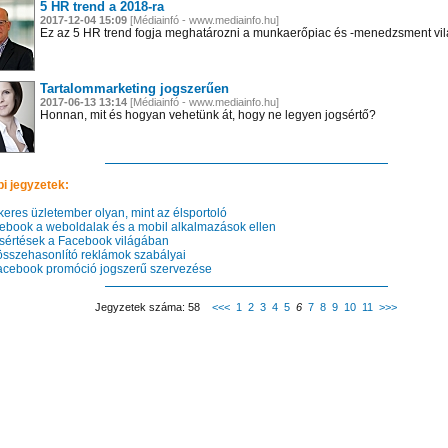
5 HR trend a 2018-ra
2017-12-04 15:09
[Médiainfó - www.mediainfo.hu]
Ez az 5 HR trend fogja meghatározni a munkaerőpiac és -menedzsment vil
Tartalommarketing jogszerűen
2017-06-13 13:14
[Médiainfó - www.mediainfo.hu]
Honnan, mit és hogyan vehetünk át, hogy ne legyen jogsértő?
i jegyzetek:
keres üzletember olyan, mint az élsportoló
book a weboldalak és a mobil alkalmazások ellen
értések a Facebook világában
sszehasonlító reklámok szabályai
cebook promóció jogszerű szervezése
Jegyzetek száma: 58
<<<
1
2
3
4
5
6
7
8
9
10
11
>>>
 el videótárunkba!
Látogasson el videótárunkba!
Látogasson el videótárunkba!