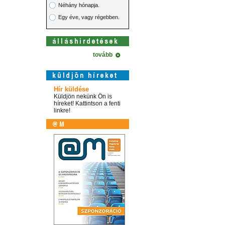
Néhány hónapja.
Egy éve, vagy régebben.
tovább
Hír küldése
Küldjön nekünk Ön is
híreket! Kattintson a fenti
linkre!