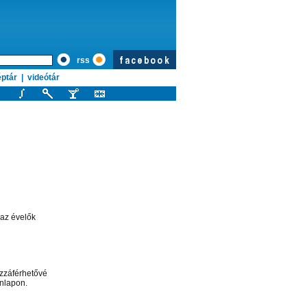
rss
ptár
|
videótár
 az évelők
zzáférhetővé
onlapon.