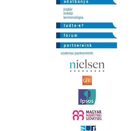
jogtár
linktár
terminológia
szakmai partnereink: