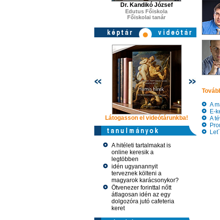
Dr. Kandikó József
Edutus Főiskola
Főiskolai tanár
Tovább
A ma
E-ker
Látogasson el videótárunkba!
Látogasson
A té
Prom
Let´
A hitéleti tartalmakat is
online keresik a
legtöbben
idén ugyanannyit
terveznek költeni a
magyarok karácsonykor?
Ötvenezer forinttal nőtt
átlagosan idén az egy
dolgozóra jutó cafeteria
keret