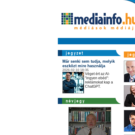
Már senki sem tudja, melyik
eszközt mire használja
2026-02-10 18:35
Véget ért az AI-
"ingyen ebéd":
reklámokat kap a
ChatGPT.