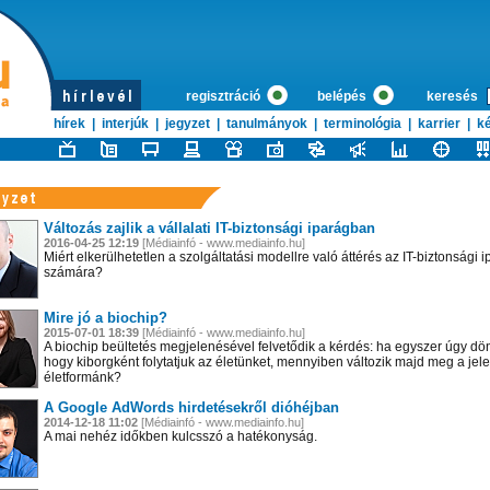
regisztráció
belépés
keresés
hírek
|
interjúk
|
jegyzet
|
tanulmányok
|
terminológia
|
karrier
|
ké
Változás zajlik a vállalati IT-biztonsági iparágban
2016-04-25 12:19
[Médiainfó - www.mediainfo.hu]
Miért elkerülhetetlen a szolgáltatási modellre való áttérés az IT-biztonsági 
számára?
Mire jó a biochip?
2015-07-01 18:39
[Médiainfó - www.mediainfo.hu]
A biochip beültetés megjelenésével felvetődik a kérdés: ha egyszer úgy dö
hogy kiborgként folytatjuk az életünket, mennyiben változik majd meg a jele
életformánk?
A Google AdWords hirdetésekről dióhéjban
2014-12-18 11:02
[Médiainfó - www.mediainfo.hu]
A mai nehéz időkben kulcsszó a hatékonyság.