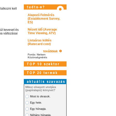
alkozni kell
Alapozó Felmérés
(Establisment Survey,
ES)
Nézett idő (Average
úl keveset és
Time Viewing, ATV)
a változásai
Listaáras költés
(Ratecard cost)
továbbiak
Forrás: Nielsen
Közönségmérés
Látogasson el videótárunkba!
Mikor olvasott utoljára
(papíralapú) könyvet?
Most is olvasok.
Egy hete.
Egy hónapja.
Néhány hónapja.