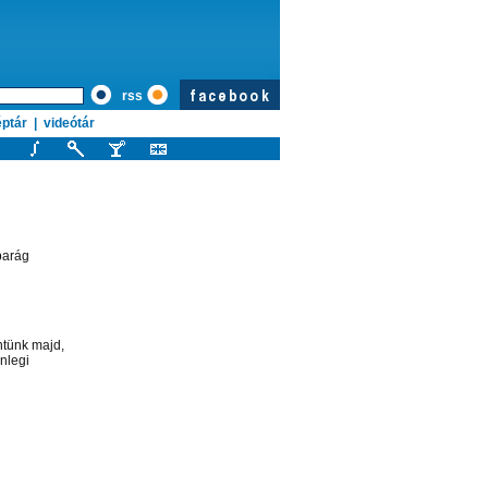
rss
ptár
|
videótár
iparág
ntünk majd,
nlegi