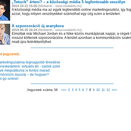
„Tetszik” érteni? – a közösségi média 5 legfontosabb veszélye
2014-10-21 15:05
[Médiainfó - www.mediainfo.hu]
A közösségi média ma az egyik legtrendibb online marketingeszköz, így fogl
azzal, hogy milyen veszélyekkel számolhat egy cég ezen a területen.
A szponzoráció új aranykora
2014-05-20 16:24
[Médiainfó - www.mediainfo.hu]
Elmúltak már Michael Jordan és a Nike közös munkájának napjai, a cégek t
rosszul költenek szponzorációra. A terület azonban a kommunikációs szakm
miatt újra felértékelődhet.
i jegyzetek:
rketingszakma legnagyobb tévedése
eskedelem: virtuális tér - valódi üzlet
 el videótárunkba!
Látogasson el videótárunkba!
Látogasson el videótárunkba!
vé megváltozva is fontos marad
óciózni muszáj – de hogyan?
s go online!
Jegyzetek száma: 58
<<<
2
3
4
5
6
7
8
9
10
11
12
>>>