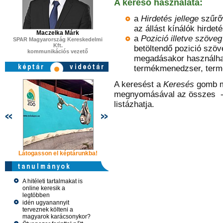
A kereső használata:
a
Hirdetés jellege
szűrőv
az állást kínálók hirdeté
Maczelka Márk
a
Pozició illetve szöveg
SPAR Magyarország Kereskedelmi
Kft.
betöltendő pozició szöv
kommunikációs vezető
megadásakor használhat 
termékmenedzser, termé
A keresést a
Keresés
gomb me
megnyomásával az összes - 
listázhatja.
Látogasson el képtárunkba!
Látogasson el képtárunkba!
Látogasson 
A hitéleti tartalmakat is
online keresik a
legtöbben
idén ugyanannyit
terveznek költeni a
magyarok karácsonykor?