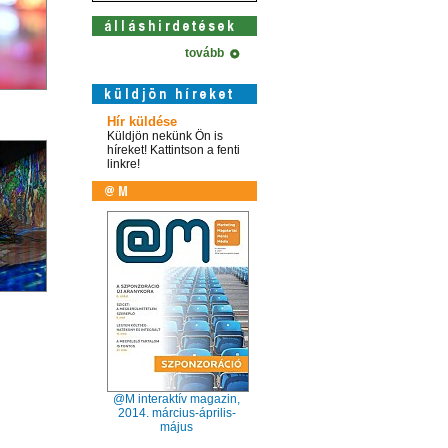
tovább
Hír küldése
Küldjön nekünk Ön is
híreket! Kattintson a fenti
linkre!
@M interaktív magazin,
2014. március-április-
május