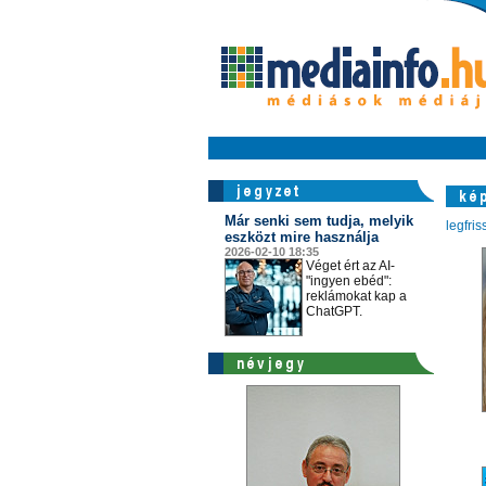
Már senki sem tudja, melyik
legfri
eszközt mire használja
2026-02-10 18:35
Véget ért az AI-
"ingyen ebéd":
reklámokat kap a
ChatGPT.