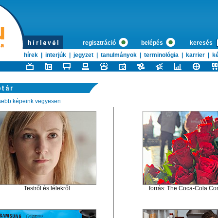
regisztráció
belépés
keresés
hírek
|
interjúk
|
jegyzet
|
tanulmányok
|
terminológia
|
karrier
|
ké
ssebb képeink vegyesen
Testről és lélekről
forrás: The Coca-Cola C