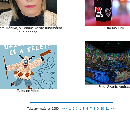
ata Mónika, a Pomme Verde ruhamárka
Cinema City
tulajdonosa
Fotó: Szántó András
Rakuten Viber
Találatok száma: 1289
<<<
1
2
3
4
5
6
7
8
9
10
11
>>>