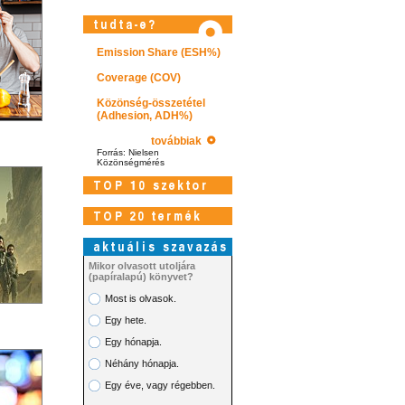
Emission Share (ESH%)
Coverage (COV)
Közönség-összetétel
(Adhesion, ADH%)
továbbiak
Forrás: Nielsen
Közönségmérés
Mikor olvasott utoljára
(papíralapú) könyvet?
Most is olvasok.
Egy hete.
Látogasson el videótárunkba!
Egy hónapja.
Néhány hónapja.
Egy éve, vagy régebben.