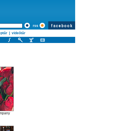
rss
ptár
|
videótár
ompany