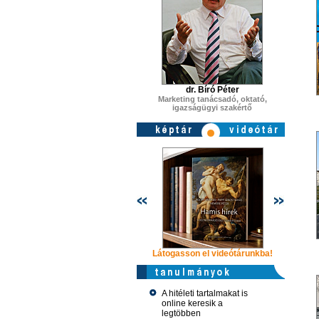
dr. Bíró Péter
Marketing tanácsadó, oktató,
igazságügyi szakértő
Látogasson el videótárunkba!
Látogasson
A hitéleti tartalmakat is
online keresik a
legtöbben