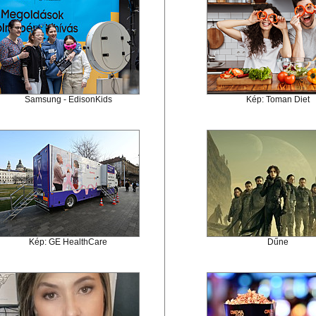
Samsung - EdisonKids
Kép: Toman Diet
Kép: GE HealthCare
Dűne
 el videótárunkba!
Látogasson el videótárunkba!
Látogasson el videótárunkba!