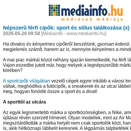
Népszerű férfi cipők: sport és stílus találkozása (x)
2026-05-26 09:58
[Médiainfó - www.mediainfo.hu]
Ha divatos és kényelmes cipőkről beszélünk, gyorsan kiderül
megjelenés számít, hanem az is, mennyire kényelmes a mind
A mai piac márkái közül néhány igazán kiemelkedik, ha férfi lá
Vajon eszedbe jutott már, hogy melyek a legnépszerűbb márkák
körében?
A sportcipők világában
vezető cégek egyre inkább a városi tre
váltak, meghódítva a futócipők, a sneakerek és az utcai lábbel
meg, hogyan fonódik össze a sport és a divat!
A sporttól az utcára
Az egyik legismertebb márka a sportközösségben, a Nike, ame
újításai révén szerzett hírnevet. Olyan modellek, mint az Air M
megszilárdították a márka helyét nem csak sportolók közt, h
is, akik hétköznapi lábbelit keresnek. A légpárnás talpbetétek 