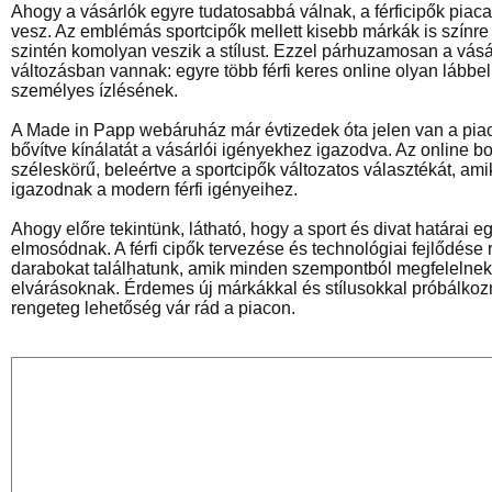
Ahogy a vásárlók egyre tudatosabbá válnak, a férficipők piaca 
vesz. Az emblémás sportcipők mellett kisebb márkák is színre
szintén komolyan veszik a stílust. Ezzel párhuzamosan a vásá
változásban vannak: egyre több férfi keres online olyan lábbel
személyes ízlésének.
A Made in Papp webáruház már évtizedek óta jelen van a piac
bővítve kínálatát a vásárlói igényekhez igazodva. Az online bol
széleskörű, beleértve a sportcipők változatos választékát, ami
igazodnak a modern férfi igényeihez.
Ahogy előre tekintünk, látható, hogy a sport és divat határai e
elmosódnak. A férfi cipők tervezése és technológiai fejlődése
darabokat találhatunk, amik minden szempontból megfelelnek
elvárásoknak. Érdemes új márkákkal és stílusokkal próbálkozn
rengeteg lehetőség vár rád a piacon.