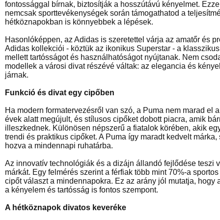
fontossággal bírnak, biztosítják a hosszútávú kényelmet. Ezzel
nemcsak sporttevékenységek során támogathatod a teljesítmé
hétköznapokban is könnyebbek a lépések.
Hasonlóképpen, az Adidas is szeretettel várja az amatőr és pro
Adidas kollekciói - köztük az ikonikus Superstar - a klasszik
mellett tartósságot és használhatóságot nyújtanak. Nem csod
modellek a városi divat részévé váltak: az elegancia és kény
járnak.
Funkció és divat egy cipőben
Ha modern formatervezésről van szó, a Puma nem marad el a 
évek alatt megújult, és stílusos cipőket dobott piacra, amik b
illeszkednek. Különösen népszerű a fiatalok körében, akik eg
trendi és praktikus cipőket. A Puma így maradt kedvelt márka,
hozva a mindennapi ruhatárba.
Az innovatív technológiák és a dizájn állandó fejlődése teszi 
márkát. Egy felmérés szerint a férfiak több mint 70%-a sporto
cipőt választ a mindennapokra. Ez az arány jól mutatja, hogy a
a kényelem és tartósság is fontos szempont.
A hétköznapok divatos keveréke