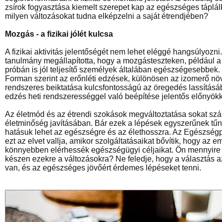
zsírok fogyasztása kiemelt szerepet kap az egészséges táplá
milyen változásokat tudna elképzelni a saját étrendjében?
Mozgás - a fizikai jólét kulcsa
A fizikai aktivitás jelentőségét nem lehet eléggé hangsúlyozni.
tanulmány megállapította, hogy a mozgásteszteken, például a l
próbán is jól teljesítő személyek általában egészségesebbek. 
Forman szerint az erőnléti edzések, különösen az izomerő nö
rendszeres beiktatása kulcsfontosságú az öregedés lassításáb
edzés heti rendszerességgel való beépítése jelentős előnyökke
Az életmód és az étrendi szokások megváltoztatása sokat szá
életminőség javításában. Bár ezek a lépések egyszerűnek tű
hatásuk lehet az egészségre és az élethosszra. Az Egészségp
ezt az elvet vallja, amikor szolgáltatásaikat bővítik, hogy az 
könnyebben elérhessék egészségügyi céljaikat. Ön mennyire 
készen ezekre a változásokra? Ne feledje, hogy a választás 
van, és az egészséges jövőért érdemes lépéseket tenni.