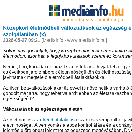
Középkori életmódbeli változtatások az egészség é
szolgálatában (x)
2026-05-27 09:21
[Médiainfó - www.mediainfo.hu]
Sokan úgy gondolják, hogy középkor után már nehéz változta
életmódon, azonban a legújabb kutatások szerint ez korántsem
Német, finn, kanadai és brazil szakértők arra hívják fel a figye
es éveikben járó emberek életminőségükön és élethosszúságu
javíthatnak megfelelő életmódbeli átalakításokkal.
Az ilyen beavatkozások akár tíz évvel is növelhetik a várható é
gondolt már arra, hogy tehet valamit ebben az életszakaszban
egészségéért?
Változtatások az egészséges életért
Az életmód és
az étrend átalakítása
számos szempontból javít
életminőséget. A vérnyomás alapos kontrollálása és a dohán
jelentős előrelépést jelenthet az egészség megóvásában. Dr. 