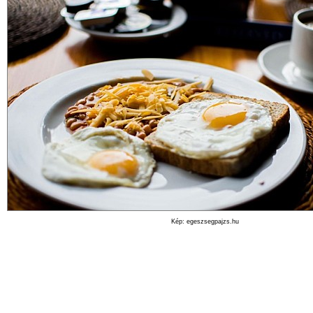
Kép: egeszsegpajzs.hu