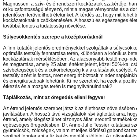
Magnussen, a szív- és érrendszeri kockázatok szakértője, ha
öt kulcsfontosságú tényező, mint a magas vérnyomás és a do
jelentősen lerövidítheti életünket. A kérdés az, hogy mit lehet
kockázatoknak a csökkentésére. A hosszú és egészséges éle
továbbá fontos a tudatosság növelése.
Súlycsökkentés szerepe a középkorúaknál
A finn kutatók jelentős eredményekkel szolgáltak a súlycsökk
optimális testsúly fenntartása terén, különösen a krónikus be
kockázatának mérséklésében. Az alacsonyabb testtömeg-inde
és megtartása, amely 25 alatti értéket jelent, közel 50%-kal cs
szívbetegségek és a cukorbetegség kialakulásának esélyét. 
testsúly azért is fontos, mert energiát biztosít mindennapjaink
és energikusabbak lehetünk. Ki ne szeretné, ha ezek a pozitív
étkezés és a mozgás terén is megnyilvánulnának?
Táplálkozás, mint az öregedés elleni fegyver
Az étrend jelentős szerepet játszik az élethossz növelésében
javításában. A hosszú távú vizsgálatok rávilágítottak arra, ho
étrend, amely kiegészülhet bizonyos állati eredetű termékekkel
egészséges öregedésben. Dr. Anne-Julie Tessier kutatásai szer
gyümölcsök, zöldségek, valamint teljes kiőrlésű gabonákat ta
segíthet fenntartani a fizikai és mentális jóllétet. Az olívaola