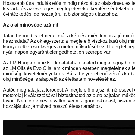
Hosszabb útra indulás előtt mindig nézd át az olajszintet, és 
kis tartalék az esetleges meglepetések elkerülése érdekében
óvintézkedés, de hozzájárul a biztonságos utazáshoz.
Az olaj minősége számít
Talán benned is felmerült már a kérdés: miért fontos a jó min
használata? Az ok egyszerű: a megfelelő viszkozitású olaj m
környezetben szükséges a motor működéséhez. Hideg téli re
nyári napon egyaránt elengedhetetlen szerepe van.
Az LM Hungarolube Kft. kínálatában találod meg a legújabb mo
az LM Oils és Evo Oils, amik minden esetben megfelelnek a l
minőségi követelményeknek. Bár a helyes ellenőrzés és karban
olaj minősége is alapvető az élettartam növeléséhez.
Autód meghálálja a törődést. A megfelelő olajszint mérésével
motorolaj kiválasztásával biztosíthatod az autó bajtalan műk
távon. Nem érdemes félvállról venni a gondoskodást, hiszen ez
hozzájárulsz járműved hosszú élettartamához.