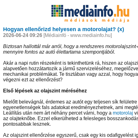
Hogyan ellenőrizd helyesen a motorolajat? (x)
2026-06-24 09:26
[Médiainfó - www.mediainfo.hu]
Biztosan hallottál már arról, hogy a rendszeres motorolajszint
mennyire fontos az autó élettartama szempontjából.
Akár a napi rutin részeként is tekinthetünk rá, hiszen az olajsz
alapvetően hozzátartozik a jármű szervizeléséhez, megelőzv
mechanikai problémákat. Te tisztában vagy azzal, hogy hogyan
végezni ezt az ellenőrzést?
Első lépések az olajszint méréséhez
Mielőtt belevágnál, érdemes az autót egy teljesen sík felületre á
egyenetlenségek fals adatokat eredményezhetnek, ami megtév
Leállítás után nem árt néhány percet várni, hogy a
motorolaj
vi
az olajteknőbe. Ezzel elkerülheted a felesleges bosszankodás
pontosabbak lesznek.
Az olajszint ellenőrzése egyszerű, csak egy kis odafigyelést i