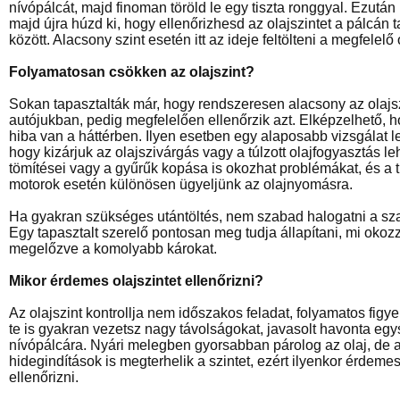
nívópálcát, majd finoman töröld le egy tiszta ronggyal. Ezután
majd újra húzd ki, hogy ellenőrizhesd az olajszintet a pálcán t
között. Alacsony szint esetén itt az ideje feltölteni a megfelelő o
Folyamatosan csökken az olajszint?
Sokan tapasztalták már, hogy rendszeresen alacsony az olajsz
autójukban, pedig megfelelően ellenőrzik azt. Elképzelhető, ho
hiba van a háttérben. Ilyen esetben egy alaposabb vizsgálat 
hogy kizárjuk az olajszivárgás vagy a túlzott olajfogyasztás l
tömítései vagy a gyűrűk kopása is okozhat problémákat, és a t
motorok esetén különösen ügyeljünk az olajnyomásra.
Ha gyakran szükséges utántöltés, nem szabad halogatni a sza
Egy tapasztalt szerelő pontosan meg tudja állapítani, mi okozz
megelőzve a komolyabb károkat.
Mikor érdemes olajszintet ellenőrizni?
Az olajszint kontrollja nem időszakos feladat, folyamatos figy
te is gyakran vezetsz nagy távolságokat, javasolt havonta egys
nívópálcára. Nyári melegben gyorsabban párolog az olaj, de a 
hidegindítások is megterhelik a szintet, ezért ilyenkor érdeme
ellenőrizni.