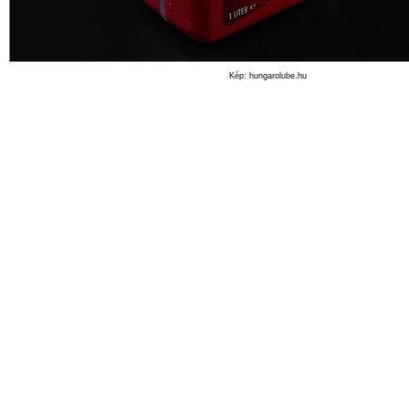
Kép: hungarolube.hu