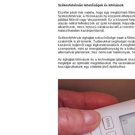
Székesfehérvári lehetőségek és kihívások
Eszébe jutott már valaha, hogy egy megbízható fűté
Székesfehérvár, a Híröskazán.hu központi elhelyezk
például Mórról vagy Veszprémből. Ez a központi helys
utazás nélkül felfedezzék az üzlet kínálatát. Képze
alkatrészek, nincs hosszú várakozási idő a cserére 
halaszthatatlan kazánjavításnál.
Székesfehérvár éghajlati sokszínűsége miatt a fűtési 
szakértők is jól ismerik. Tudásukkal segítséget nyúj
kazánról, bojlerről vagy légkondicionálóról. A megfel
szempontok, mint az energiahatékonyság és a költsé
alternatívát jelentenek, hisz nemcsak hatékonyak,
Az éghajlati kihívások és a technológiai újítások öss
megleljük az optimális megoldásokat. Ha racionálisan
hozzájárulhatunk egy zöldebb jövő építéséhez.