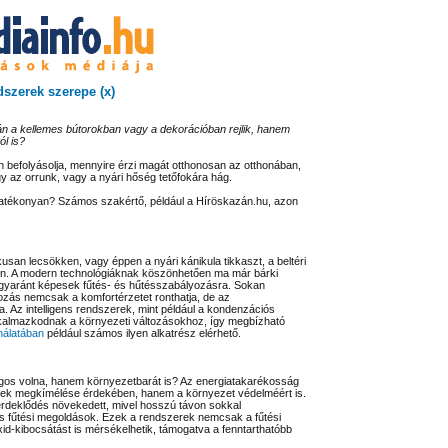
dszerek szerepe (x)
n a kellemes bútorokban vagy a dekorációban rejlik, hanem
l is?
 befolyásolja, mennyire érzi magát otthonosan az otthonában,
y az orrunk, vagy a nyári hőség tetőfokára hág.
hatékonyan? Számos szakértő, például a Híröskazán.hu, azon
san lecsökken, vagy éppen a nyári kánikula tikkaszt, a beltéri
ben. A modern technológiáknak köszönhetően ma már bárki
gyaránt képesek fűtés- és hűtésszabályozásra. Sokan
ozás nemcsak a komfortérzetet ronthatja, de az
 Az intelligens rendszerek, mint például a kondenzációs
alkalmazkodnak a környezeti változásokhoz, így megbízható
nálatában
például számos ilyen alkatrész elérhető.
gos volna, hanem környezetbarát is? Az energiatakarékosság
bek megkímélése érdekében, hanem a környezet védelméért is.
érdeklődés növekedett, mivel hosszú távon sokkal
 fűtési megoldások. Ezek a rendszerek nemcsak a fűtési
id-kibocsátást is mérsékelhetik, támogatva a fenntarthatóbb