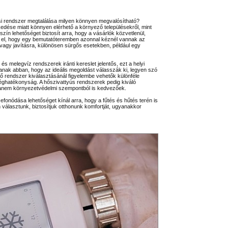
si rendszer megtalálása milyen könnyen megvalósítható?
edése miatt könnyen elérhető a környező településekről, mint
zín lehetőséget biztosít arra, hogy a vásárlók közvetlenül,
lje el, hogy egy bemutatóteremben azonnal kéznél vannak az
vagy javításra, különösen sürgős esetekben, például egy
és melegvíz rendszerek iránti kereslet jelentős, ezt a helyi
tanak abban, hogy az ideális megoldást válasszák ki, legyen szó
elő rendszer kiválasztásánál figyelembe vehetők különféle
ghatékonyság. A hőszivattyús rendszerek pedig kiváló
 hanem környezetvédelmi szempontból is kedvezőek.
zefonódása lehetőséget kínál arra, hogy a fűtés és hűtés terén is
 választunk, biztosítjuk otthonunk komfortját, ugyanakkor