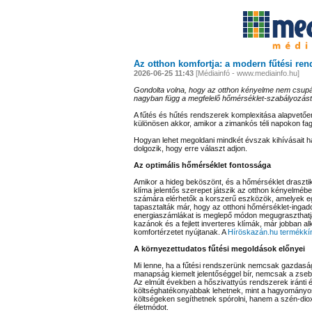
Az otthon komfortja: a modern fűtési ren
2026-06-25 11:43
[Médiainfó - www.mediainfo.hu]
Gondolta volna, hogy az otthon kényelme nem csupá
nagyban függ a megfelelő hőmérséklet-szabályozástó
A fűtés és hűtés rendszerek komplexitása alapvetően
különösen akkor, amikor a zimankós téli napokon fag
Hogyan lehet megoldani mindkét évszak kihívásait 
dolgozik, hogy erre választ adjon.
Az optimális hőmérséklet fontossága
Amikor a hideg beköszönt, és a hőmérséklet drasztiku
klíma jelentős szerepet játszik az otthon kényelmé
számára elérhetők a korszerű eszközök, amelyek e
tapasztalták már, hogy az otthoni hőmérséklet-ingad
energiaszámlákat is meglepő módon megugraszthatja.
kazánok és a fejlett inverteres klímák, már jobban 
komfortérzetet nyújtanak. A
Híröskazán.hu termékkí
A környezettudatos fűtési megoldások előnyei
Mi lenne, ha a fűtési rendszerünk nemcsak gazdasá
manapság kiemelt jelentőséggel bír, nemcsak a zse
Az elmúlt években a hőszivattyús rendszerek iránti 
költséghatékonyabbak lehetnek, mint a hagyományos
költségeken segíthetnek spórolni, hanem a szén-diox
életmódot.