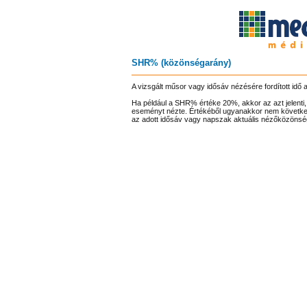
SHR% (közönségarány)
A vizsgált műsor vagy idősáv nézésére fordított idő 
Ha például a SHR% értéke 20%, akkor az azt jelenti,
eseményt nézte. Értékéből ugyanakkor nem követke
az adott idősáv vagy napszak aktuális nézőközönsé