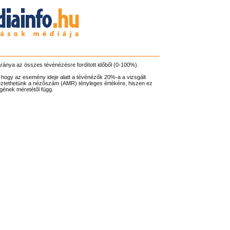
aránya az összes tévénézésre fordított időből (0-100%).
 hogy az esemény ideje alatt a tévénézők 20%-a a vizsgált
ztethetünk a nézőszám (AMR) tényleges értékére, hiszen ez
gének méretétől függ.