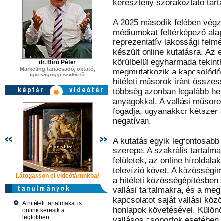
keresztény szórakoztató tart
A 2025 második felében végzet
médiumokat feltérképező alap
reprezentatív lakossági felm
készült online kutatásra. Az
körülbelül egyharmada tekint
dr. Bíró Péter
Marketing tanácsadó, oktató,
megmutatkozik a kapcsolódó m
igazságügyi szakértő
hitéleti műsorok iránt össze
többség azonban legalább het
anyagokkal. A vallási műsor
fogadja, ugyanakkor kétszer 
negatívan.
A kutatás egyik legfontosabb
szerepe. A szakrális tartalm
felületek, az online híroldal
televízió követ. A közösségi
Látogasson el videótárunkba!
Látogasson el videótárunkba!
Látogasson e
a hitéleti közösségépítésben 
vallási tartalmakra, és a meg
kapcsolatot saját vallási kö
A hitéleti tartalmakat is
honlapok követésével. Külön
online keresik a
legtöbben
vallásos csoportok esetében 