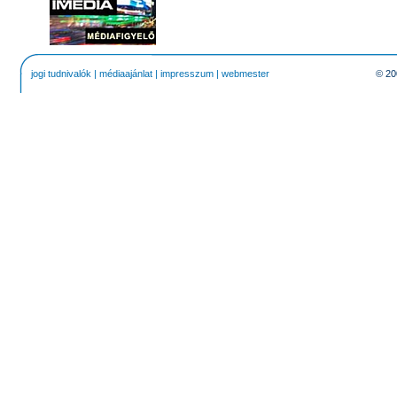
jogi tudnivalók
|
médiaajánlat
|
impresszum
|
webmester
© 20