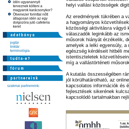
idén ugyanannyit
helyi vallási közösségek digi
terveznek költeni a
magyarok karácsonykor?
Ötvenezer forinttal nőtt
Az eredmények tükrében a va
átlagosan idén az egy
a hagyományos közvetítésekre
dolgozóra jutó cafeteria
keret
közösségi aktivitásra vágyó 
válaszadók leginkább az ismer
műsorok hiányát érzékelik, d
jogtár
amelyek a lelki egyensúly, a 
linktár
egészség kérdéseit hitbéli m
terminológia
istentiszteletek közvetítései
míg a vallástörténeti műsoro
A kutatás összességében rám
jól körülhatárolható, az onlin
kapcsolatos információk és 
szakmai partnereink:
fejlesztések sikerének kulcsa
kapcsolódó tartalmakban rejli