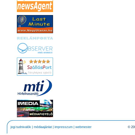
jogi tudnivalók
|
médiaajánlat
|
impresszum
|
webmester
© 20