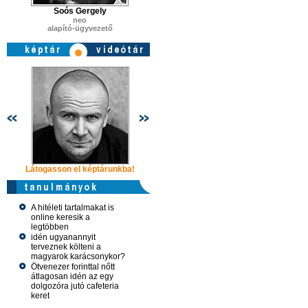
Soós Gergely
neo
alapító-ügyvezető
Látogasson el képtárunkba!
Látogasson el képtárunkba!
Látogasson 
A hitéleti tartalmakat is
online keresik a
legtöbben
idén ugyanannyit
terveznek költeni a
magyarok karácsonykor?
Ötvenezer forinttal nőtt
átlagosan idén az egy
dolgozóra jutó cafeteria
keret