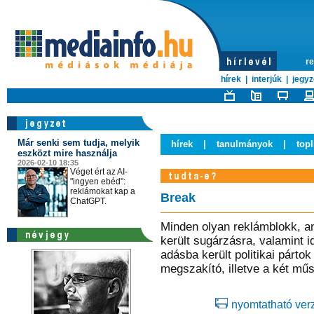
re
hírek
|
interjúk
|
jegyz
Már senki sem tudja, melyik
hírek
|
tanulmányok
|
topl
eszközt mire használja
2026-02-10 18:35
Véget ért az AI-
"ingyen ebéd":
reklámokat kap a
Break
ChatGPT.
Minden olyan reklámblokk, a
került sugárzásra, valamint 
adásba került politikai pártok
megszakító, illetve a két mű
nyomtatható ver