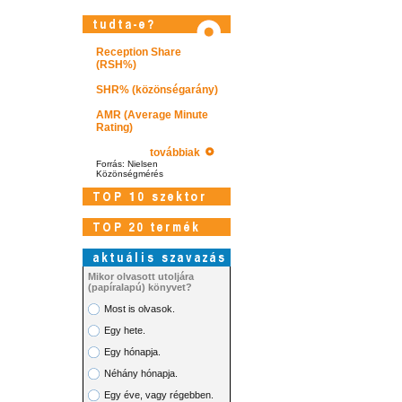
Reception Share
(RSH%)
SHR% (közönségarány)
AMR (Average Minute
Rating)
továbbiak
Forrás: Nielsen
Közönségmérés
Mikor olvasott utoljára
(papíralapú) könyvet?
Most is olvasok.
Látogasson el képtárunkba!
Egy hete.
Egy hónapja.
Néhány hónapja.
Egy éve, vagy régebben.