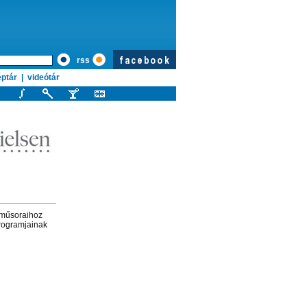
rss
ptár
|
videótár
a műsoraihoz
programjainak